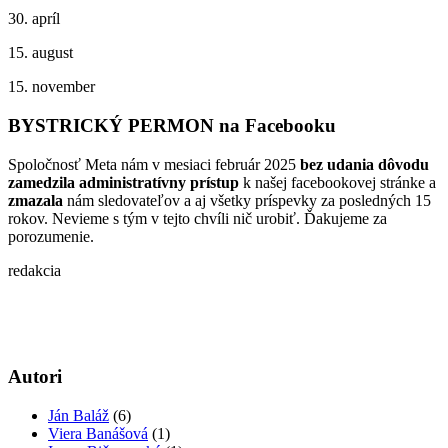
30. apríl
15. august
15. november
BYSTRICKÝ PERMON na Facebooku
Spoločnosť Meta nám v mesiaci február 2025
bez udania dôvodu
zamedzila administratívny prístup
k našej facebookovej stránke a
zmazala
nám sledovateľov a aj všetky príspevky za posledných 15
rokov. Nevieme s tým v tejto chvíli nič urobiť. Ďakujeme za
porozumenie.
redakcia
Autori
Ján Baláž
(6)
Viera Banášová
(1)