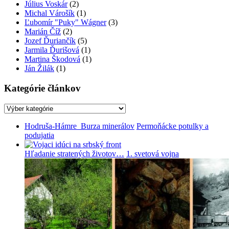
Július Voskár
(2)
Michal Várošík
(1)
Ľubomír "Puky" Wágner
(3)
Marián Číž
(2)
Jozef Ďuriančík
(5)
Jarmila Ďurišová
(1)
Martina Škodová
(1)
Ján Žilák
(1)
Kategórie článkov
Kategórie
článkov
Hodruša-Hámre_Burza minerálov
Permoňácke potulky a
podujatia
Hľadanie stratených životov…
1. svetová vojna