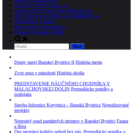
NAŠE PUBLIKÁCIE
ZA ŽIVA V BYSTRICI…2
20 rokov BYSTRICKÉHO PERMONA
BYSTRICKÁ HODINKA S PERMONOM
YOUTUBE KANÁL
Naše knižné vydavateľstvo
Príspevky študentov UMB
Toggle
search
Hľadať:
form
Domy starej Banskej Bystrice II
História mesta
Zvoz sena v minulosti
História okolia
PREDSTAVENIE NÁUČNÉHO CHODNÍKA V
MALACHOVSKEJ DOLIN
Permoňácke potulky a
podujatia
Stavba železnice Korytnica – Banská Bystrica
Nerealizované
projekty
Neprajný osud pamätných stromov v Banskej Bystrici
Fauna
a flóra
Dni mestskej kultúry neboli bez nás.
Permoňácke potulky a