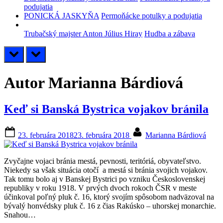
podujatia
PONICKÁ JASKYŇA
Permoňácke potulky a podujatia
Trubačský majster Anton Július Hiray
Hudba a zábava
prev
next
Autor
Marianna Bárdiová
Keď si Banská Bystrica vojakov bránila
Posted
By
23. februára 2018
23. februára 2018
Marianna Bárdiová
on
Zvyčajne vojaci bránia mestá, pevnosti, teritóriá, obyvateľstvo.
Niekedy sa však situácia otočí a mestá si bránia svojich vojakov.
Tak tomu bolo aj v Banskej Bystrici po vzniku Československej
republiky v roku 1918. V prvých dvoch rokoch ČSR v meste
účinkoval poľný pluk č. 16, ktorý svojím spôsobom nadväzoval na
bývalý honvédsky pluk č. 16 z čias Rakúsko – uhorskej monarchie.
Snahou…