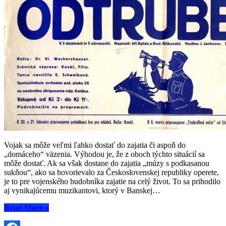
Vojak sa môže veľmi ľahko dostať do zajatia či aspoň do
„domáceho“ väzenia. Výhodou je, že z oboch týchto situácií sa
môže dostať. Ak sa však dostane do zajatia „múzy s podkasanou
sukňou“, ako sa hovorievalo za Československej republiky operete,
je to pre vojenského hudobníka zajatie na celý život. To sa prihodilo
aj vynikajúcemu muzikantovi, ktorý v Banskej…
“Vojaci
Read More
»
v
zajatí