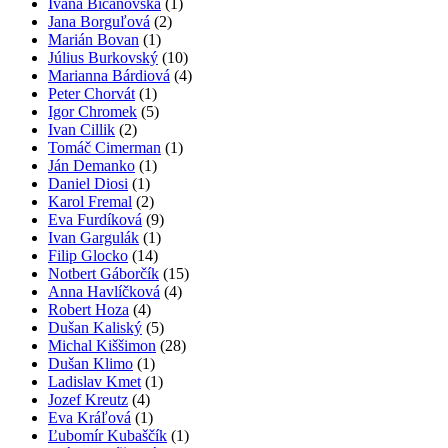
Ivana Bičanovská
(1)
Jana Borguľová
(2)
Marián Bovan
(1)
Július Burkovský
(10)
Marianna Bárdiová
(4)
Peter Chorvát
(1)
Igor Chromek
(5)
Ivan Cillik
(2)
Tomáč Cimerman
(1)
Ján Demanko
(1)
Daniel Diosi
(1)
Karol Fremal
(2)
Eva Furdíková
(9)
Ivan Gargulák
(1)
Filip Glocko
(14)
Notbert Gáborčík
(15)
Anna Havlíčková
(4)
Robert Hoza
(4)
Dušan Kaliský
(5)
Michal Kiššimon
(28)
Dušan Klimo
(1)
Ladislav Kmet
(1)
Jozef Kreutz
(4)
Eva Kráľová
(1)
Ľubomír Kubaščík
(1)