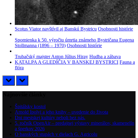
Scotus Viator navštívil aj Banskú Bystricu
Osobnosti histórie
Spomienka k 50. výročiu úmrtia známeho Bystričana Eugena
Stollmanna (1896 – 1970)
Osobnosti histórie
Trubačský majster Anton Július Hiray
Hudba a zábava
KATALPA A GLEDÍČIA V BANSKEJ BYSTRICI
Fauna a
flóra
prev
next
Najnovšie články
Špitálsky kostol
Arnold Ipolyi a jeho knihy – uvedenie do života
Dni mestskej kultúry neboli bez nás.
5. ročník OpenAir – predajnej výstavy minerálov, skamenelín
a šperkov 2026
O banských stupách v dielach G. Agricolu