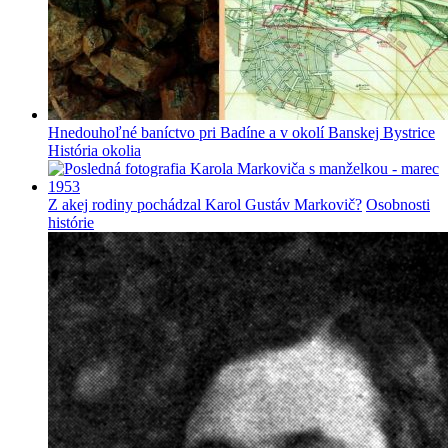
Hnedouhoľné baníctvo pri Badíne a v okolí Banskej Bystrice
História okolia
Z akej rodiny pochádzal Karol Gustáv Markovič?
Osobnosti
histórie