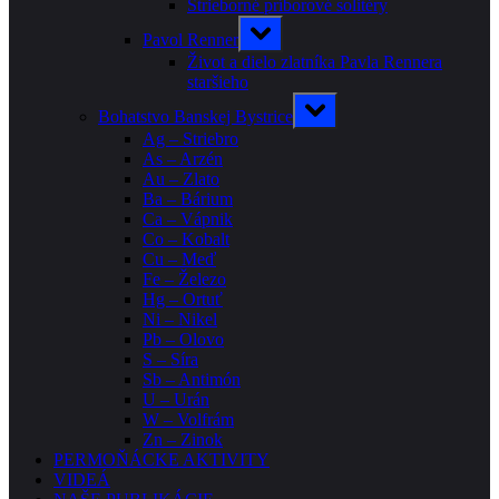
menu
Strieborné príborové solitéry
Toggle
Pavol Renner
sub-
menu
Život a dielo zlatníka Pavla Rennera
staršieho
Toggle
Bohatstvo Banskej Bystrice
sub-
menu
Ag – Striebro
As – Arzén
Au – Zlato
Ba – Bárium
Ca – Vápnik
Co – Kobalt
Cu – Meď
Fe – Železo
Hg – Ortuť
Ni – Nikel
Pb – Olovo
S – Síra
Sb – Antimón
U – Urán
W – Volfrám
Zn – Zinok
PERMOŇÁCKE AKTIVITY
VIDEÁ