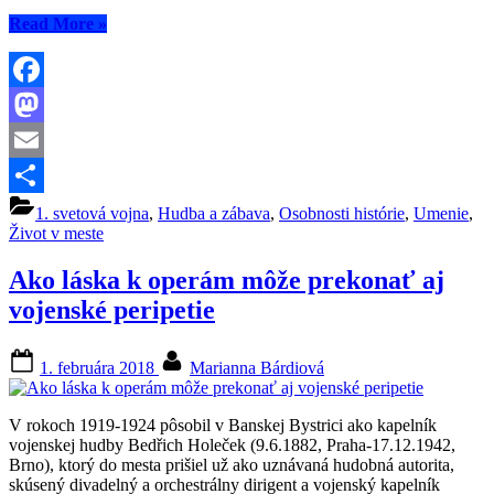
“Ako
Read More
»
vojaci
v
mestskom
parku
Facebook
hudobný
Mastodon
altánok
stavali”
Email
Share
1. svetová vojna
,
Hudba a zábava
,
Osobnosti histórie
,
Umenie
,
Život v meste
Ako láska k operám môže prekonať aj
vojenské peripetie
Posted
By
1. februára 2018
Marianna Bárdiová
on
V rokoch 1919-1924 pôsobil v Banskej Bystrici ako kapelník
vojenskej hudby Bedřich Holeček (9.6.1882, Praha-17.12.1942,
Brno), ktorý do mesta prišiel už ako uznávaná hudobná autorita,
skúsený divadelný a orchestrálny dirigent a vojenský kapelník