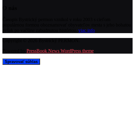
O nás
Časopis Bystrický permon vznikol v roku 2003 s cieľom
populárnou formou oboznamovať obyvateľov mesta s jeho bohatou
avšak po vačšine zabudnutou históriou.
viac info
Copyright © 2026 Bystrický PERMON.
Powered by
PressBook News WordPress theme
Spravovať súhlas