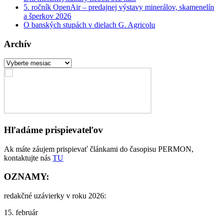
5. ročník OpenAir – predajnej výstavy minerálov, skamenelín
a šperkov 2026
O banských stupách v dielach G. Agricolu
Archív
Archív
Hľadáme prispievateľov
Ak máte záujem prispievať článkami do časopisu PERMON,
kontaktujte nás
TU
OZNAMY:
redakčné uzávierky v roku 2026:
15. február