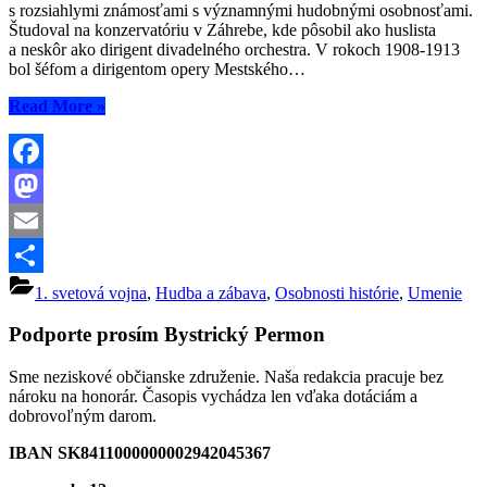
s rozsiahlymi známosťami s významnými hudobnými osobnosťami.
Študoval na konzervatóriu v Záhrebe, kde pôsobil ako huslista
a neskôr ako dirigent divadelného orchestra. V rokoch 1908-1913
bol šéfom a dirigentom opery Mestského…
“Ako
Read More
»
láska
k
operám
môže
Facebook
prekonať
Mastodon
aj
vojenské
Email
peripetie”
Share
1. svetová vojna
,
Hudba a zábava
,
Osobnosti histórie
,
Umenie
Podporte prosím Bystrický Permon
Sme neziskové občianske združenie. Naša redakcia pracuje bez
nároku na honorár. Časopis vychádza len vďaka dotáciám a
dobrovoľným darom.
IBAN SK8411000000002942045367