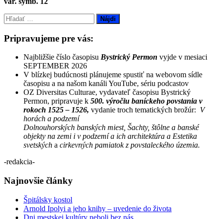
var. symb. 12
Hľadať:
Pripravujeme pre vás:
Najbližšie číslo časopisu
Bystrický Permon
vyjde v mesiaci
SEPTEMBER 2026
V blízkej budúcnosti plánujeme spustiť na webovom sídle
časopisu a na našom kanáli YouTube, sériu podcastov
OZ Diversitas Culturae, vydavateľ časopisu Bystrický
Permon, pripravuje k
500. výročiu baníckeho povstania v
rokoch 1525 – 1526,
vydanie troch tematických brožúr:
V
horách a podzemí
Dolnouhorských banských miest, Šachty, štôlne a banské
objekty na zemi i v podzemí a ich architektúra a Estetika
svetských
a
cirkevných pamiatok z povstaleckého územia.
-redakcia-
Najnovšie články
Špitálsky kostol
Arnold Ipolyi a jeho knihy – uvedenie do života
Dni mestskej kultúry neboli bez nás.