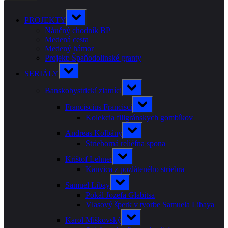
Toggle
PROJEKTY
sub-
menu
Náučný chodník BP
Medená cesta
Medený hámor
Projekt: Špaňodolinské granty
Toggle
SERIÁLY
sub-
menu
Toggle
Banskobystrickí zlatníci
sub-
menu
Toggle
Franciscius Francisci
sub-
menu
Kolekcia filigránskych gombíkov
Toggle
Andreas Kolbány
sub-
menu
Strieborná reliéfna spona
Toggle
Krištof Lehner
sub-
menu
Kanvica z pozláteného striebra
Toggle
Samuel Libay
sub-
menu
Pokál Jozefa Glabitsa
Vlasový šperk v tvorbe Samuela Libaya
Toggle
Karol Miškovský
sub-