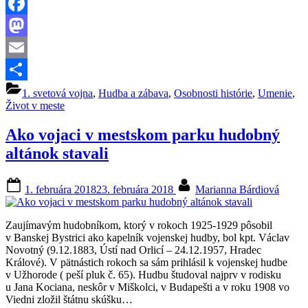
–
ľahkonohej
Facebook
múzy”
Mastodon
Email
Share
1. svetová vojna
,
Hudba a zábava
,
Osobnosti histórie
,
Umenie
,
Život v meste
Ako vojaci v mestskom parku hudobný
altánok stavali
Posted
By
1. februára 2018
23. februára 2018
Marianna Bárdiová
on
Zaujímavým hudobníkom, ktorý v rokoch 1925-1929 pôsobil
v Banskej Bystrici ako kapelník vojenskej hudby, bol kpt. Václav
Novotný (9.12.1883, Ústí nad Orlicí – 24.12.1957, Hradec
Králové). V pätnástich rokoch sa sám prihlásil k vojenskej hudbe
v Užhorode ( peší pluk č. 65). Hudbu študoval najprv v rodisku
u Jana Kociana, neskôr v Miškolci, v Budapešti a v roku 1908 vo
Viedni zložil štátnu skúšku…