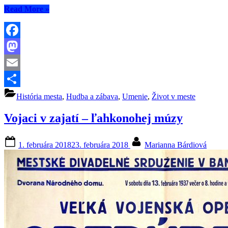
“Keď
Read More
»
si
Banská
Bystrica
vojakov
Facebook
bránila”
Mastodon
Email
Share
História mesta
,
Hudba a zábava
,
Umenie
,
Život v meste
Vojaci v zajatí – ľahkonohej múzy
Posted
By
1. februára 2018
23. februára 2018
Marianna Bárdiová
on