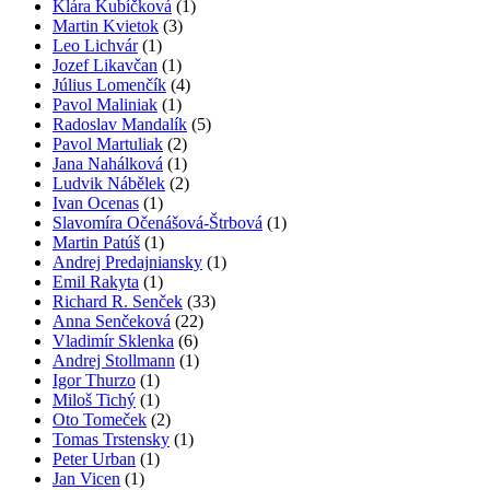
Klára Kubíčková
(1)
Martin Kvietok
(3)
Leo Lichvár
(1)
Jozef Likavčan
(1)
Július Lomenčík
(4)
Pavol Maliniak
(1)
Radoslav Mandalík
(5)
Pavol Martuliak
(2)
Jana Nahálková
(1)
Ludvik Nábělek
(2)
Ivan Ocenas
(1)
Slavomíra Očenášová-Štrbová
(1)
Martin Patúš
(1)
Andrej Predajniansky
(1)
Emil Rakyta
(1)
Richard R. Senček
(33)
Anna Senčeková
(22)
Vladimír Sklenka
(6)
Andrej Stollmann
(1)
Igor Thurzo
(1)
Miloš Tichý
(1)
Oto Tomeček
(2)
Tomas Trstensky
(1)
Peter Urban
(1)
Jan Vicen
(1)