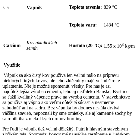
Teplota tavenia:
839 °C
Ca
Vápnik
Teplota varu:
1484 °C
Kov alkalických
3
Calcium
Hustota (20 °C):
1,55 x 10
kg/m
zemín
Využitie
Vápnik sa ako čistý kov používa len veľmi málo na prípravu
niektorých iných kovov, ale jeho zlúčeniny majú veľmi široké
uplatnenie. Nie je možné spomenúť všetky. Pre nás je asi
najdôležitejšia výroba cementu, lebo aj neďaleko Banskej Bystrice
sa ťažil kvalitný vápenec práve na výrobu cementu. V stavebníctve
sa používa aj vápno ako veľmi dôležitá súčasť a nesmieme
zabudnúť ani na sadru. Bez vápnika by dodnes nestála drvivá
väčšina stavieb, nepoznali by sme omietky, ale aj kamenné sochy by
sa robili iba z niekoľkých druhov horniny.
Pre ľudí je vápnik tiež veľmi dôležitý. Patrí k hlavným stavebným
zložkám tela. Spomedzi kovov má najväčšie zastúpenie v ľudskom