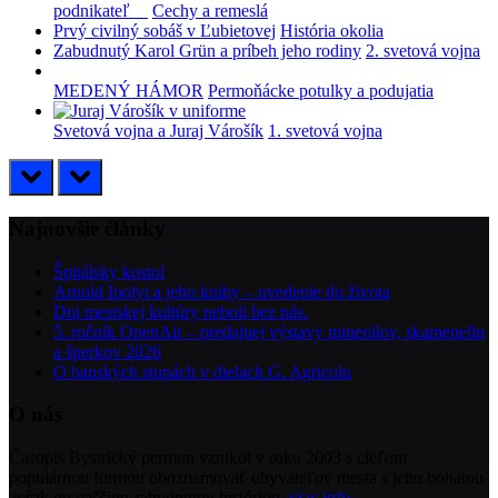
podnikateľ
Cechy a remeslá
Prvý civilný sobáš v Ľubietovej
História okolia
Zabudnutý Karol Grün a príbeh jeho rodiny
2. svetová vojna
MEDENÝ HÁMOR
Permoňácke potulky a podujatia
Svetová vojna a Juraj Várošík
1. svetová vojna
prev
next
Najnovšie články
Špitálsky kostol
Arnold Ipolyi a jeho knihy – uvedenie do života
Dni mestskej kultúry neboli bez nás.
5. ročník OpenAir – predajnej výstavy minerálov, skamenelín
a šperkov 2026
O banských stupách v dielach G. Agricolu
O nás
Časopis Bystrický permon vznikol v roku 2003 s cieľom
populárnou formou oboznamovať obyvateľov mesta s jeho bohatou
avšak po vačšine zabudnutou históriou.
viac info