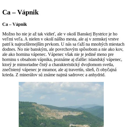
Ca – Vápnik
Ca – Vápnik
Možno ho nie je až tak vidieť, ale v okolí Banskej Bystrice je ho
veľmi veľa. A nielen v okolí nášho mesta, ale aj v zemskej vrstve
patrí k najrozšírenejším prvkom. U nás sa ťaží na mnohých miestach
dodnes. No nie banským, ale povrchovým spôsobom a nie ako kov,
ale ako hornina vápenec. Vápenec však nie je jediné meno pre
horninu s obsahom vápnika, poznáme aj ďalšie: islandský vápenec,
ktorý je mimoriadne čistý a charakteristický dvojlomom svetla,
znečistený vápenec je mramor, ale aj travertín, slieň, či obyčajná
krieda. Z minerálov sú známe najmä sadrovec a anhydrid.