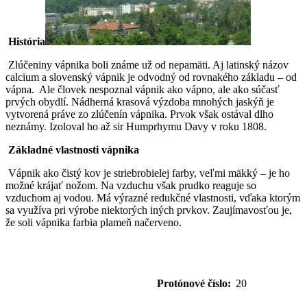
História
Zlúčeniny vápnika boli známe už od nepamäti. Aj latinský názov
calcium a slovenský vápnik je odvodný od rovnakého základu – od
vápna. Ale človek nespoznal vápnik ako vápno, ale ako súčasť
prvých obydlí. Nádherná krasová výzdoba mnohých jaskýň je
vytvorená práve zo zlúčenín vápnika. Prvok však ostával dlho
neznámy. Izoloval ho až sir Humprhymu Davy v roku 1808.
Základné vlastnosti vápnika
Vápnik ako čistý kov je striebrobielej farby, veľmi mäkký – je ho
možné krájať nožom. Na vzduchu však prudko reaguje so
vzduchom aj vodou. Má výrazné redukčné vlastnosti, vďaka ktorým
sa využíva pri výrobe niektorých iných prvkov. Zaujímavosťou je,
že soli vápnika farbia plameň načerveno.
Protónové číslo:
20