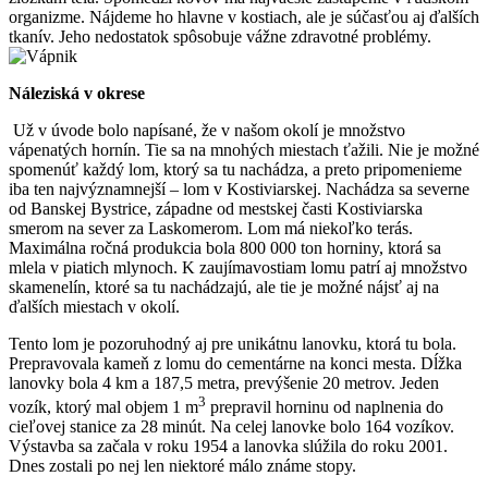
organizme. Nájdeme ho hlavne v kostiach, ale je súčasťou aj ďalších
tkanív. Jeho nedostatok spôsobuje vážne zdravotné problémy.
Náleziská v okrese
Už v úvode bolo napísané, že v našom okolí je množstvo
vápenatých hornín. Tie sa na mnohých miestach ťažili. Nie je možné
spomenúť každý lom, ktorý sa tu nachádza, a preto pripomenieme
iba ten najvýznamnejší – lom v Kostiviarskej. Nachádza sa severne
od Banskej Bystrice, západne od mestskej časti Kostiviarska
smerom na sever za Laskomerom. Lom má niekoľko terás.
Maximálna ročná produkcia bola 800 000 ton horniny, ktorá sa
mlela v piatich mlynoch. K zaujímavostiam lomu patrí aj množstvo
skamenelín, ktoré sa tu nachádzajú, ale tie je možné nájsť aj na
ďalších miestach v okolí.
Tento lom je pozoruhodný aj pre unikátnu lanovku, ktorá tu bola.
Prepravovala kameň z lomu do cementárne na konci mesta. Dĺžka
lanovky bola 4 km a 187,5 metra, prevýšenie 20 metrov. Jeden
3
vozík, ktorý mal objem 1 m
prepravil horninu od naplnenia do
cieľovej stanice za 28 minút. Na celej lanovke bolo 164 vozíkov.
Výstavba sa začala v roku 1954 a lanovka slúžila do roku 2001.
Dnes zostali po nej len niektoré málo známe stopy.