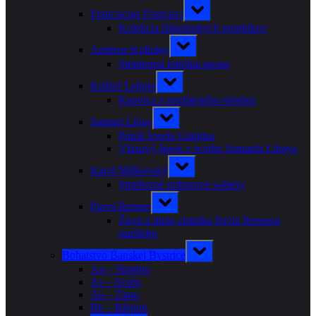
menu
Toggle
Franciscius Francisci
sub-
menu
Kolekcia filigránskych gombíkov
Toggle
Andreas Kolbány
sub-
menu
Strieborná reliéfna spona
Toggle
Krištof Lehner
sub-
menu
Kanvica z pozláteného striebra
Toggle
Samuel Libay
sub-
menu
Pokál Jozefa Glabitsa
Vlasový šperk v tvorbe Samuela Libaya
Toggle
Karol Miškovský
sub-
menu
Strieborné príborové solitéry
Toggle
Pavol Renner
sub-
menu
Život a dielo zlatníka Pavla Rennera
staršieho
Toggle
Bohatstvo Banskej Bystrice
sub-
menu
Ag – Striebro
As – Arzén
Au – Zlato
Ba – Bárium