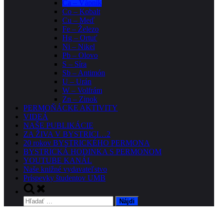
Ca – Vápnik
Co – Kobalt
Cu – Meď
Fe – Železo
Hg – Ortuť
Ni – Nikel
Pb – Olovo
S – Síra
Sb – Antimón
U – Urán
W – Volfrám
Zn – Zinok
PERMOŇÁCKE AKTIVITY
VIDEÁ
NAŠE PUBLIKÁCIE
ZA ŽIVA V BYSTRICI…2
20 rokov BYSTRICKÉHO PERMONA
BYSTRICKÁ HODINKA S PERMONOM
YOUTUBE KANÁL
Naše knižné vydavateľstvo
Príspevky študentov UMB
Toggle
search
Hľadať:
form