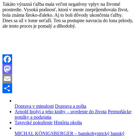
Takáto výrazná ťažba mala veľmi negatívny vplyv na životné
prostredie. Vysoká prašnosť, ktorá v meste znepríjemňovala život,
bola známa široko-ďaleko. Aj to boli dôvody ukončenia ťažby.
Dnes sa už v lome neťaží. Ten sa postupne navracia do lona prírody,
ale tento proces je pomalý a dlhodobý.
Facebook
Mastodon
Email
Share
Doprava v minulosti
Doprava a pošta
Arnold Ipolyi a jeho knihy – uvedenie do života
Permoňácke
potulky a podujatia
Tajovské pokušenie
História okolia
MICHAL KÖNIGSBERGER – banskobystrický banský