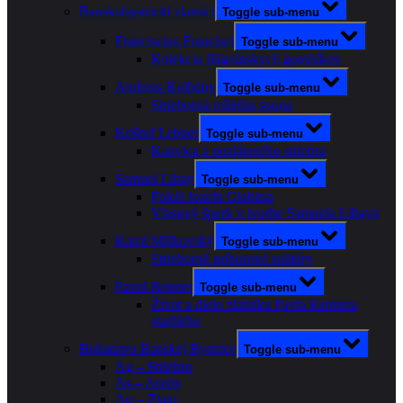
Banskobystrickí zlatníci
Toggle sub-menu
Franciscius Francisci
Toggle sub-menu
Kolekcia filigránskych gombíkov
Andreas Kolbány
Toggle sub-menu
Strieborná reliéfna spona
Krištof Lehner
Toggle sub-menu
Kanvica z pozláteného striebra
Samuel Libay
Toggle sub-menu
Pokál Jozefa Glabitsa
Vlasový šperk v tvorbe Samuela Libaya
Karol Miškovský
Toggle sub-menu
Strieborné príborové solitéry
Pavol Renner
Toggle sub-menu
Život a dielo zlatníka Pavla Rennera
staršieho
Bohatstvo Banskej Bystrice
Toggle sub-menu
Ag – Striebro
As – Arzén
Au – Zlato