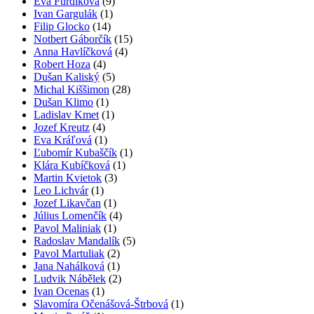
Eva Furdíková
(9)
Ivan Gargulák
(1)
Filip Glocko
(14)
Notbert Gáborčík
(15)
Anna Havlíčková
(4)
Robert Hoza
(4)
Dušan Kaliský
(5)
Michal Kiššimon
(28)
Dušan Klimo
(1)
Ladislav Kmet
(1)
Jozef Kreutz
(4)
Eva Kráľová
(1)
Ľubomír Kubaščík
(1)
Klára Kubíčková
(1)
Martin Kvietok
(3)
Leo Lichvár
(1)
Jozef Likavčan
(1)
Július Lomenčík
(4)
Pavol Maliniak
(1)
Radoslav Mandalík
(5)
Pavol Martuliak
(2)
Jana Nahálková
(1)
Ludvik Nábělek
(2)
Ivan Ocenas
(1)
Slavomíra Očenášová-Štrbová
(1)