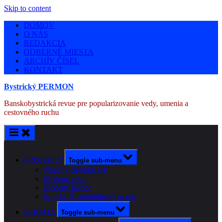
Skip to content
DOMOV
O NÁS
REDAKCIA
ODBERNÉ MIESTA
ARCHÍV ČÍSEL
KONTAKT
Bystrický PERMON
Banskobystrická revue pre popularizovanie vedy, umenia a
cestovného ruchu
PROJEKTY
Toggle sub-menu
Náučný chodník BP
Medená cesta
Medený hámor
Projekt: Špaňodolinské granty
SERIÁLY
Toggle sub-menu