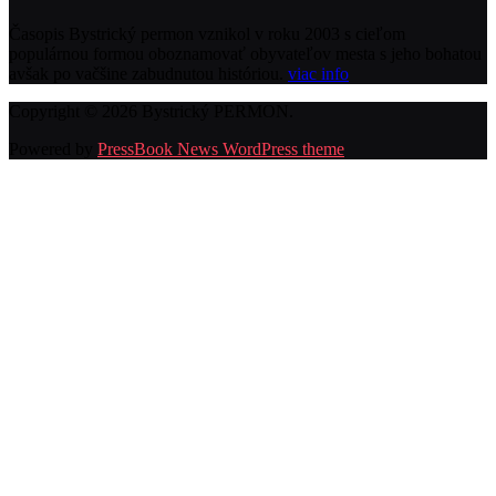
Časopis Bystrický permon vznikol v roku 2003 s cieľom
populárnou formou oboznamovať obyvateľov mesta s jeho bohatou
avšak po vačšine zabudnutou históriou.
viac info
Copyright © 2026 Bystrický PERMON.
Powered by
PressBook News WordPress theme