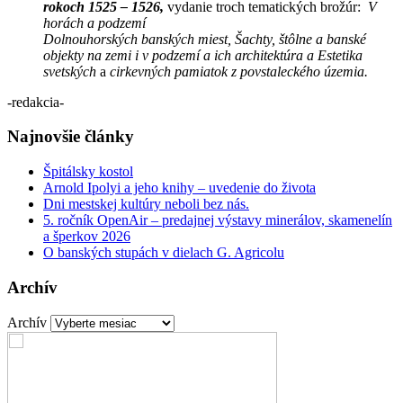
rokoch 1525 – 1526,
vydanie troch tematických brožúr:
V
horách a podzemí
Dolnouhorských banských miest, Šachty, štôlne a banské
objekty na zemi i v podzemí a ich architektúra a Estetika
svetských
a
cirkevných pamiatok z povstaleckého územia.
-redakcia-
Najnovšie články
Špitálsky kostol
Arnold Ipolyi a jeho knihy – uvedenie do života
Dni mestskej kultúry neboli bez nás.
5. ročník OpenAir – predajnej výstavy minerálov, skamenelín
a šperkov 2026
O banských stupách v dielach G. Agricolu
Archív
Archív