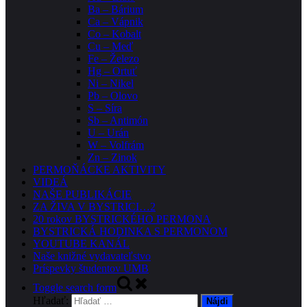
Ba – Bárium
Ca – Vápnik
Co – Kobalt
Cu – Meď
Fe – Železo
Hg – Ortuť
Ni – Nikel
Pb – Olovo
S – Síra
Sb – Antimón
U – Urán
W – Volfrám
Zn – Zinok
PERMOŇÁCKE AKTIVITY
VIDEÁ
NAŠE PUBLIKÁCIE
ZA ŽIVA V BYSTRICI…2
20 rokov BYSTRICKÉHO PERMONA
BYSTRICKÁ HODINKA S PERMONOM
YOUTUBE KANÁL
Naše knižné vydavateľstvo
Príspevky študentov UMB
Toggle search form
Hľadať: