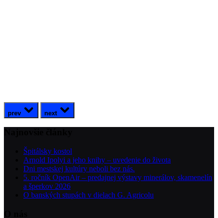
prev
next
Najnovšie články
Špitálsky kostol
Arnold Ipolyi a jeho knihy – uvedenie do života
Dni mestskej kultúry neboli bez nás.
5. ročník OpenAir – predajnej výstavy minerálov, skamenelín
a šperkov 2026
O banských stupách v dielach G. Agricolu
O nás