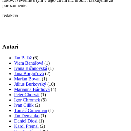
rokov. Nevieme s tým v tejto chvíli nič urobiť. Ďakujeme za
porozumenie.
redakcia
Autori
Ján Baláž
(6)
Viera Banášová
(1)
Ivana Bičanovská
(1)
Jana Borguľová
(2)
Marián Bovan
(1)
Július Burkovský
(10)
Marianna Bárdiová
(4)
Peter Chorvát
(1)
Igor Chromek
(5)
Ivan Cillik
(2)
Tomáč Cimerman
(1)
Ján Demanko
(1)
Daniel Diosi
(1)
Karol Fremal
(2)