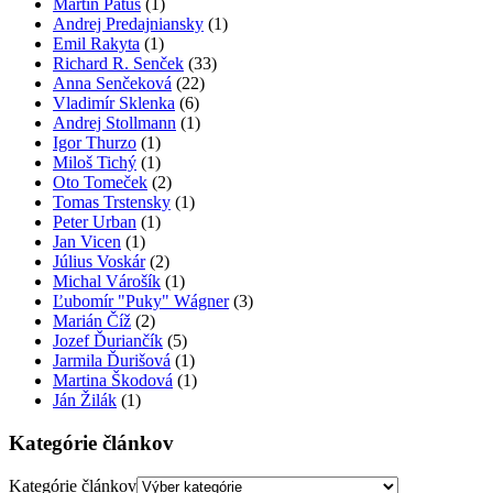
Martin Patúš
(1)
Andrej Predajniansky
(1)
Emil Rakyta
(1)
Richard R. Senček
(33)
Anna Senčeková
(22)
Vladimír Sklenka
(6)
Andrej Stollmann
(1)
Igor Thurzo
(1)
Miloš Tichý
(1)
Oto Tomeček
(2)
Tomas Trstensky
(1)
Peter Urban
(1)
Jan Vicen
(1)
Július Voskár
(2)
Michal Várošík
(1)
Ľubomír "Puky" Wágner
(3)
Marián Číž
(2)
Jozef Ďuriančík
(5)
Jarmila Ďurišová
(1)
Martina Škodová
(1)
Ján Žilák
(1)
Kategórie článkov
Kategórie článkov