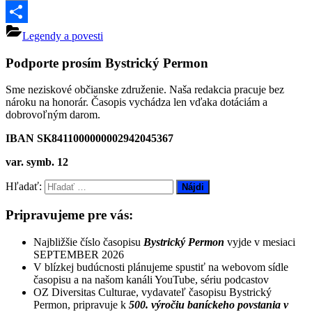
Email
Share
Legendy a povesti
Podporte prosím Bystrický Permon
Sme neziskové občianske združenie. Naša redakcia pracuje bez
nároku na honorár. Časopis vychádza len vďaka dotáciám a
dobrovoľným darom.
IBAN SK8411000000002942045367
var. symb. 12
Hľadať:
Pripravujeme pre vás:
Najbližšie číslo časopisu
Bystrický Permon
vyjde v mesiaci
SEPTEMBER 2026
V blízkej budúcnosti plánujeme spustiť na webovom sídle
časopisu a na našom kanáli YouTube, sériu podcastov
OZ Diversitas Culturae, vydavateľ časopisu Bystrický
Permon, pripravuje k
500. výročiu baníckeho povstania v