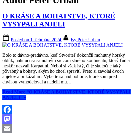
Autor
Peter Urban
O KRÁSE A BOHATSTVE, KTORÉ
VYSYPALI ANJELI
Posted on
1. februára 2024
By
Peter Urban
Bolo to dávno-pradávno, keď Stvoriteľ dokončil mohutný horský
oblúk, tiahnuci sa samotným srdcom starého kontinentu, ktorý ľudia
neskôr nazvali Karpatmi. Nebol si však istý, či je skutočne taký
pôvabný a bohatý, akým ho chcel spraviť. Preto si zavolal dvoch
anjelov a prikázal im: Vyberte sa nad pohorie, ktoré som pred
chvíľou vymodeloval a nadelil mu…
Read More
“O KRÁSE A BOHATSTVE, KTORÉ VYSYPALI
ANJELI”
»
Facebook
Mastodon