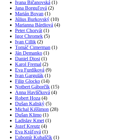
Ivana Bičanovská
(1)
Jana Borguľová
(2)
Marián Bovan
(1)
Július Burkovský
(10)
Marianna Bárdiová
(4)
Peter Chorvát
(1)
Igor Chromek
(5)
Ivan Cillik
(2)
Tomáč Cimerman
(1)
Ján Demanko
(1)
Daniel Diosi
(1)
Karol Fremal
(2)
Eva Furdíková
(9)
Ivan Gargulák
(1)
Filip Glocko
(14)
Notbert Gáborčík
(15)
Anna Havlíčková
(4)
Robert Hoza
(4)
Dušan Kaliský
(5)
Michal Kiššimon
(28)
Dušan Klimo
(1)
Ladislav Kmet
(1)
Jozef Kreutz
(4)
Eva Kráľová
(1)
Ľubomír Kubaščík
(1)