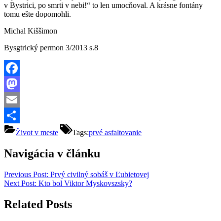
v Bystrici, po smrti v nebi!“ to len umocňoval. A krásne fontány
tomu ešte dopomohli.
Michal Kiššimon
Bysgtrický permon 3/2013 s.8
Facebook
Mastodon
Email
Share
Život v meste
Tags:
prvé asfaltovanie
Navigácia v článku
Previous Post:
Prvý civilný sobáš v Ľubietovej
Next Post:
Kto bol Viktor Myskovszsky?
Related Posts