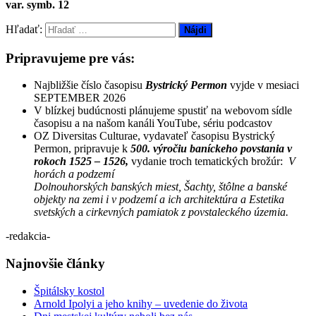
var. symb. 12
Hľadať:
Pripravujeme pre vás:
Najbližšie číslo časopisu
Bystrický Permon
vyjde v mesiaci
SEPTEMBER 2026
V blízkej budúcnosti plánujeme spustiť na webovom sídle
časopisu a na našom kanáli YouTube, sériu podcastov
OZ Diversitas Culturae, vydavateľ časopisu Bystrický
Permon, pripravuje k
500. výročiu baníckeho povstania v
rokoch 1525 – 1526,
vydanie troch tematických brožúr:
V
horách a podzemí
Dolnouhorských banských miest, Šachty, štôlne a banské
objekty na zemi i v podzemí a ich architektúra a Estetika
svetských
a
cirkevných pamiatok z povstaleckého územia.
-redakcia-
Najnovšie články
Špitálsky kostol
Arnold Ipolyi a jeho knihy – uvedenie do života