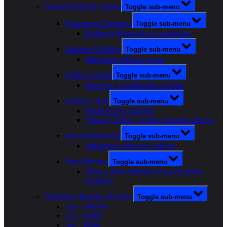
Banskobystrickí zlatníci
Toggle sub-menu
Franciscius Francisci
Toggle sub-menu
Kolekcia filigránskych gombíkov
Andreas Kolbány
Toggle sub-menu
Strieborná reliéfna spona
Krištof Lehner
Toggle sub-menu
Kanvica z pozláteného striebra
Samuel Libay
Toggle sub-menu
Pokál Jozefa Glabitsa
Vlasový šperk v tvorbe Samuela Libaya
Karol Miškovský
Toggle sub-menu
Strieborné príborové solitéry
Pavol Renner
Toggle sub-menu
Život a dielo zlatníka Pavla Rennera
staršieho
Bohatstvo Banskej Bystrice
Toggle sub-menu
Ag – Striebro
As – Arzén
Au – Zlato