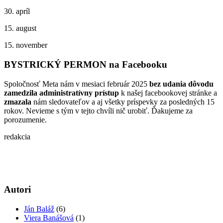
30. apríl
15. august
15. november
BYSTRICKÝ PERMON na Facebooku
Spoločnosť Meta nám v mesiaci február 2025
bez udania dôvodu
zamedzila administratívny prístup
k našej facebookovej stránke a
zmazala
nám sledovateľov a aj všetky príspevky za posledných 15
rokov. Nevieme s tým v tejto chvíli nič urobiť. Ďakujeme za
porozumenie.
redakcia
Autori
Ján Baláž
(6)
Viera Banášová
(1)