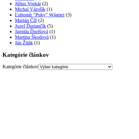
Július Voskár
(2)
Michal Várošík
(1)
Ľubomír "Puky" Wágner
(3)
Marián Číž
(2)
Jozef Ďuriančík
(5)
Jarmila Ďurišová
(1)
Martina Škodová
(1)
Ján Žilák
(1)
Kategórie článkov
Kategórie článkov