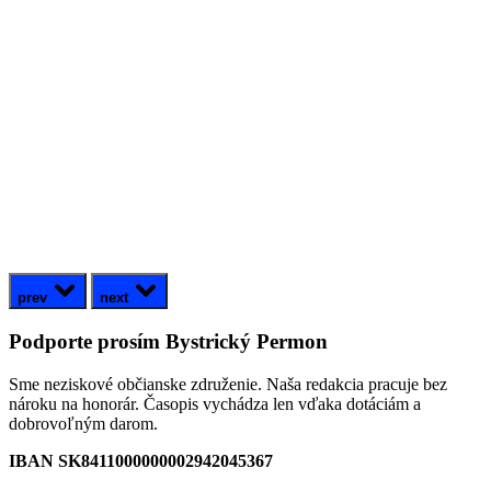
prev
next
Podporte prosím Bystrický Permon
Sme neziskové občianske združenie. Naša redakcia pracuje bez
nároku na honorár. Časopis vychádza len vďaka dotáciám a
dobrovoľným darom.
IBAN SK8411000000002942045367