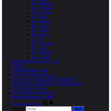
Ba – Bárium
Ca – Vápnik
Co – Kobalt
Cu – Meď
Fe – Železo
Hg – Ortuť
Ni – Nikel
Pb – Olovo
S – Síra
Sb – Antimón
U – Urán
W – Volfrám
Zn – Zinok
PERMOŇÁCKE AKTIVITY
VIDEÁ
NAŠE PUBLIKÁCIE
ZA ŽIVA V BYSTRICI…2
20 rokov BYSTRICKÉHO PERMONA
BYSTRICKÁ HODINKA S PERMONOM
YOUTUBE KANÁL
Naše knižné vydavateľstvo
Príspevky študentov UMB
Toggle search form
Hľadať: