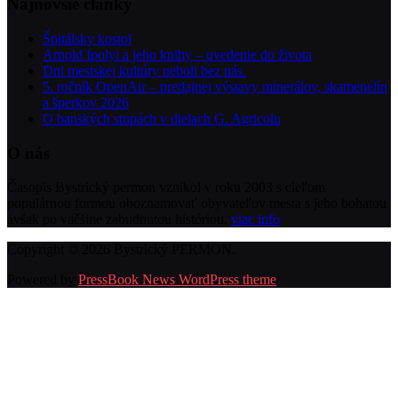
Najnovšie články
Špitálsky kostol
Arnold Ipolyi a jeho knihy – uvedenie do života
Dni mestskej kultúry neboli bez nás.
5. ročník OpenAir – predajnej výstavy minerálov, skamenelín
a šperkov 2026
O banských stupách v dielach G. Agricolu
O nás
Časopis Bystrický permon vznikol v roku 2003 s cieľom
populárnou formou oboznamovať obyvateľov mesta s jeho bohatou
avšak po vačšine zabudnutou históriou.
viac info
Copyright © 2026 Bystrický PERMON.
Powered by
PressBook News WordPress theme