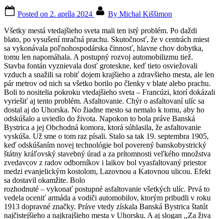
Posted on
2. apríla 2024
By
Michal Kiššimon
Všetky mestá vtedajšieho sveta mali ten istý problém. Po daždi
blato, po vysušení mračná prachu. Skutočnosť, že v centrách miest
sa vykonávala poľnohospodárska činnosť, hlavne chov dobytka,
tomu len napomáhala. A postupný rozvoj automobilizmu tiež.
Stavba fontán vyznievala dosť groteskne, keď tieto osviežovali
vzduch a snažili sa robiť dojem krajšieho a zdravšieho mesta, ale len
pár metrov od nich sa všetko borilo po členky v blate alebo prachu.
Boli to nositelia pokroku vtedajšieho sveta – Francúzi, ktorí dokázali
vyriešiť aj tento problém. Asfaltovanie. Chýr o asfaltovaní ulíc sa
dostal aj do Uhorska. No žiadne mesto sa nemalo k tomu, aby ho
odskúšalo a uviedlo do života. Napokon to bola práve Banská
Bystrica a jej Obchodná komora, ktorá súhlasila, že asfaltovanie
vyskúša. Už sme o tom raz písali. Stalo sa tak 19. septembra 1905,
keď odskúšaním novej technológie bol poverený banskobystrický
štátny kráľovský stavebný úrad a za prítomnosti veľkého množstva
zvedavcov z radov odborníkov i laikov bol vyasfaltovaný priestor
medzi evanjelickým kostolom, Lazovnou a Katovnou ulicou. Efekt
sa dostavil okamžite. Bolo
rozhodnuté – vykonať postupné asfaltovanie všetkých ulíc. Prvá to
vedela oceniť armáda a vodiči automobilov, ktorým pribudli v roku
1913 dopravné značky. Práve vtedy získala Banská Bystrica štatút
najčistejšieho a najkrajšieho mesta v Uhorsku. A aj slogan ,,Za živa