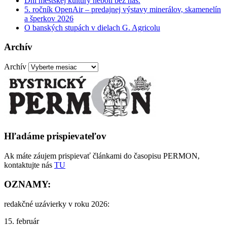
Dni mestskej kultúry neboli bez nás.
5. ročník OpenAir – predajnej výstavy minerálov, skamenelín
a šperkov 2026
O banských stupách v dielach G. Agricolu
Archív
Archív
Hľadáme prispievateľov
Ak máte záujem prispievať článkami do časopisu PERMON,
kontaktujte nás
TU
OZNAMY:
redakčné uzávierky v roku 2026:
15. február