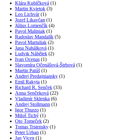
Klára Kubíčková
(1)
Martin Kvietok
(3)
Leo Lichvár
(1)
Jozef Likavčan
(1)
Július Lomenčík
(4)
Pavol Maliniak
(1)
Radoslav Mandalík
(5)
Pavol Martuliak
(2)
Jana Nahálková
(1)
Ludvik Nábělek
(2)
Ivan Ocenas
(1)
Slavomíra Očenášová-Štrbová
(1)
Martin Patúš
(1)
Andrej Predajniansky
(1)
Emil Rakyta
(1)
Richard R. Senček
(33)
Anna Senčeková
(22)
Vladimír Sklenka
(6)
Andrej Stollmann
(1)
Igor Thurzo
(1)
Miloš Tichý
(1)
Oto Tomeček
(2)
Tomas Trstensky
(1)
Peter Urban
(1)
Jan Vicen
(1)