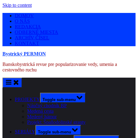
Skip to content
DOMOV
O NÁS
REDAKCIA
ODBERNÉ MIESTA
ARCHÍV ČÍSEL
KONTAKT
Bystrický PERMON
Banskobystrická revue pre popularizovanie vedy, umenia a
cestovného ruchu
PROJEKTY
Toggle sub-menu
Náučný chodník BP
Medená cesta
Medený hámor
Projekt: Špaňodolinské granty
SERIÁLY
Toggle sub-menu