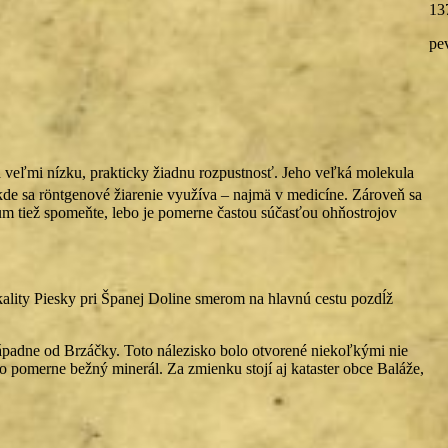
13
pe
má veľmi nízku, prakticky žiadnu rozpustnosť. Jeho veľká molekula
kde sa röntgenové žiarenie využíva – najmä v medicíne. Zároveň sa
rium tiež spomeňte, lebo je pomerne častou súčasťou ohňostrojov
kality Piesky pri Španej Doline smerom na hlavnú cestu pozdĺž
západne od Brzáčky. Toto nálezisko bolo otvorené niekoľkými nie
o pomerne bežný minerál. Za zmienku stojí aj kataster obce Baláže,