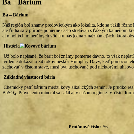
Ba – Bárium
Ba – Bárium
Náš región bol známy predovšetkým ako lokalita, kde sa ťažili rôzne 
ale ľudia sa v prírode pomerne často stretávali s ťažkým kameňom k
aj mnohých minerálnych vôd a u nás jedna z najznámejších, ktorá obs
História
Už bolo napísané, že barit bol známy pomerne dávno, to však neplat
tvrdenie dokázal o 34 rokov neskôr Humphry Davy, keď pomocou elektr
zachovať v čistom stave, musí byť uschované pod niektorými uhľovod
Základné vlastnosti bária
Chemicky patrí bárium medzi kovy alkalických zemín. Je prudko reakt
BaSO
. Práve tento minerál sa ťažil aj v našom regióne. V čistej 
4
Protónové číslo:
56