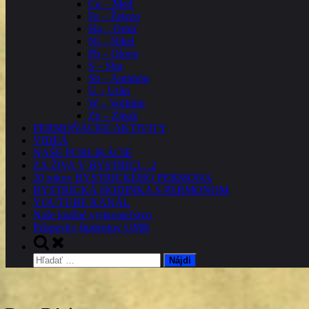
Cu – Meď
Fe – Železo
Hg – Ortuť
Ni – Nikel
Pb – Olovo
S – Síra
Sb – Antimón
U – Urán
W – Volfrám
Zn – Zinok
PERMOŇÁCKE AKTIVITY
VIDEÁ
NAŠE PUBLIKÁCIE
ZA ŽIVA V BYSTRICI…2
20 rokov BYSTRICKÉHO PERMONA
BYSTRICKÁ HODINKA S PERMONOM
YOUTUBE KANÁL
Naše knižné vydavateľstvo
Príspevky študentov UMB
Toggle
search
Hľadať:
form