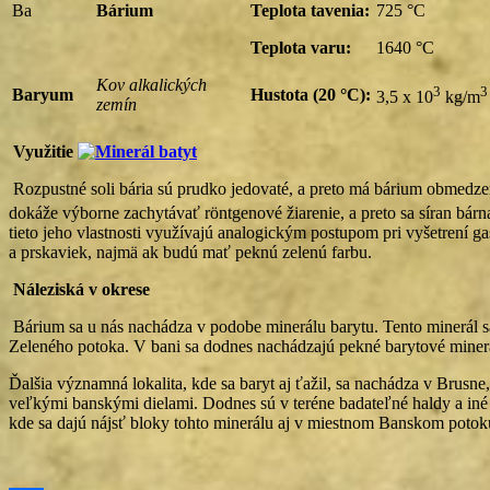
Ba
Bárium
Teplota tavenia:
725 °C
Teplota varu:
1640 °C
Kov alkalických
3
3
Baryum
Hustota (20 °C):
3,5 x 10
kg/m
zemín
Využitie
Rozpustné soli bária sú prudko jedovaté, a preto má bárium obmedze
dokáže výborne zachytávať röntgenové žiarenie, a preto sa síran bár
tieto jeho vlastnosti využívajú analogickým postupom pri vyšetrení ga
a prskaviek, najmä ak budú mať peknú zelenú farbu.
Náleziská v okrese
Bárium sa u nás nachádza v podobe minerálu barytu. Tento minerál sa
Zeleného potoka. V bani sa dodnes nachádzajú pekné barytové miner
Ďalšia významná lokalita, kde sa baryt aj ťažil, sa nachádza v Brus
veľkými banskými dielami. Dodnes sú v teréne badateľné haldy a iné s
kde sa dajú nájsť bloky tohto minerálu aj v miestnom Banskom potok