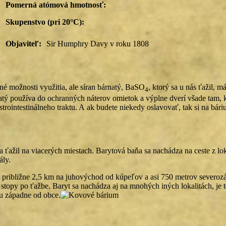
Pomerná atómová hmotnosť:
Skupenstvo (pri 20°C):
Objaviteľ:
Sir Humphry Davy v roku 1808
né možnosti využitia, ale síran bárnatý, BaSO
, ktorý sa u nás ťažil, 
4
natý používa do ochranných náterov omietok a výplne dverí všade tam, 
strointestinálneho traktu. A ak budete niekedy oslavovať, tak si na bá
 ťažil na viacerých miestach. Barytová baňa sa nachádza na ceste z lo
ály.
ne, približne 2,5 km na juhovýchod od kúpeľov a asi 750 metrov severo
topy po ťažbe. Baryt sa nachádza aj na mnohých iných lokalitách, je t
u západne od obce.