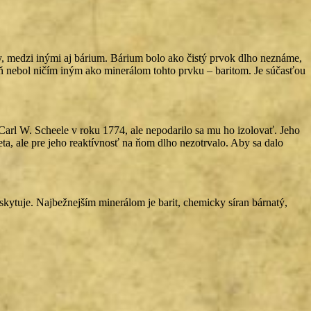
ky, medzi inými aj bárium. Bárium bolo ako čistý prvok dlho neznáme,
ň nebol ničím iným ako minerálom tohto prvku – baritom. Je súčasťou
Carl W. Scheele v roku 1774, ale nepodarilo sa mu ho izolovať. Jeho
a, ale pre jeho reaktívnosť na ňom dlho nezotrvalo. Aby sa dalo
kytuje. Najbežnejším minerálom je barit, chemicky síran bárnatý,