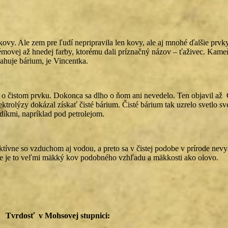
kovy. Ale zem pre ľudí nepripravila len kovy, ale aj mnohé ďalšie prv
rémovej až hnedej farby, ktorému dali príznačný názov – ťaživec. Kame
ahuje bárium, je Vincentka.
í o čistom prvku. Dokonca sa dlho o ňom ani nevedelo. Ten objavil až 
olýzy dokázal získať čisté bárium. Čisté bárium tak uzrelo svetlo svet
íkmi, napríklad pod petrolejom.
ívne so vzduchom aj vodou, a preto sa v čistej podobe v prírode nevys
forme je to veľmi mäkký kov podobného vzhľadu a mäkkosti ako olovo.
Tvrdosť v Mohsovej stupnici: