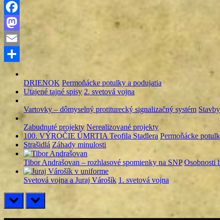
Facebook
Mastodon
Email
Share
DRIENOK
Permoňácke potulky a podujatia
Utajené tajné spisy
2. svetová vojna
Vartovky – dômyselný protiturecký signalizačný systém
Stavby
Zabudnuté projekty
Nerealizované projekty
100. VÝROČIE ÚMRTIA Teofila Stadlera
Permoňácke potulky
Strašidlá
Záhady minulosti
Tibor Andrašovan – rozhlasové spomienky na SNP
Osobnosti h
Svetová vojna a Juraj Várošík
1. svetová vojna
prev
next