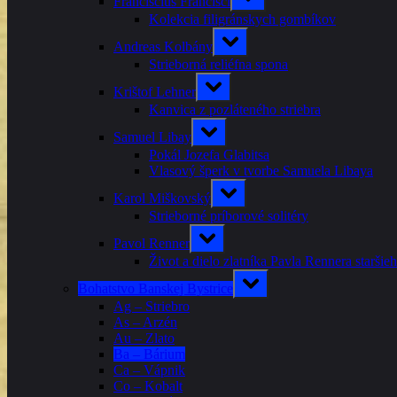
Franciscius Francisci
sub-
menu
Kolekcia filigránskych gombíkov
Toggle
Andreas Kolbány
sub-
menu
Strieborná reliéfna spona
Toggle
Krištof Lehner
sub-
menu
Kanvica z pozláteného striebra
Toggle
Samuel Libay
sub-
menu
Pokál Jozefa Glabitsa
Vlasový šperk v tvorbe Samuela Libaya
Toggle
Karol Miškovský
sub-
menu
Strieborné príborové solitéry
Toggle
Pavol Renner
sub-
menu
Život a dielo zlatníka Pavla Rennera staršie
Toggle
Bohatstvo Banskej Bystrice
sub-
menu
Ag – Striebro
As – Arzén
Au – Zlato
Ba – Bárium
Ca – Vápnik
Co – Kobalt