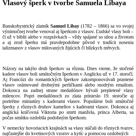
Vlasový šperk v tvorbe Samuela Libaya
Banskobystrický zlatník
Samuel Libay
(1782 – 1866) sa vo svojej
výnimočnej tvorbe venoval aj šperkom z vlasov. Ľudské vlasy boli –
či už v biblii alebo v rozprávkach – vždy spájané so silou a životom
a aj zrod šperku má pravdepodobne pôvod v tradícii nosenia
talizmanov z vlasov milovaných žijúcich či blízkych mŕtvych.
Názory na takýto druh šperkov sa rôznia. Dnes vieme, že stočené
kadere vlasov boli smútočným šperkom v Anglicku už v 17. storočí.
Aj Francúzi do romantických šperkov zakomponovávali pramene
vlasov orámované drobnými perličkami alebo modrým emailom.
Dokonca na zadnej strane medailónov bývali prepletené vlasy
milencov. Popri medailónoch zo zlata prinieslo 19. storočie aj
portrétne miniatúry s kaderami vlasov. Populárne boli smútočné
šperky z rôznych druhov kameňov s kaderami vlasov. Dokonca aj
anglická kráľovná Viktoria po smrti ma
nžela, princa Alberta, sa
počas smútku ozdobila podobným šperkom.
V nemecky hovoriacich krajinách sa vlasy stáčali do rôznych tvarov,
najčastejšie do kvetinových vzorov a kytíc a pomocou ozdobných