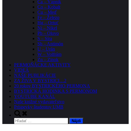
Ca – Vápnik
Co – Kobalt
Cu – Meď
Fe – Železo
Hg – Ortuť
Ni – Nikel
Pb – Olovo
S – Síra
Sb – Antimón
U – Urán
W – Volfrám
Zn – Zinok
PERMOŇÁCKE AKTIVITY
VIDEÁ
NAŠE PUBLIKÁCIE
ZA ŽIVA V BYSTRICI…2
20 rokov BYSTRICKÉHO PERMONA
BYSTRICKÁ HODINKA S PERMONOM
YOUTUBE KANÁL
Naše knižné vydavateľstvo
Príspevky študentov UMB
Toggle
search
Hľadať:
form