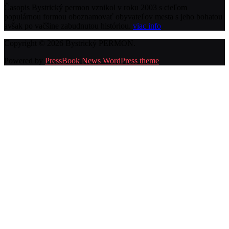
Časopis Bystrický permon vznikol v roku 2003 s cieľom
populárnou formou oboznamovať obyvateľov mesta s jeho bohatou
avšak po vačšine zabudnutou históriou.
viac info
Copyright © 2026 Bystrický PERMON.
Powered by
PressBook News WordPress theme