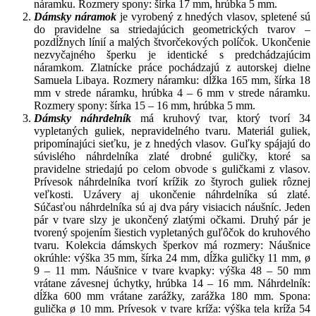
náramku. Rozmery spony: šírka 17 mm, hrúbka 5 mm.
Dámsky náramok
je vyrobený z hnedých vlasov, spletené sú
do pravidelne sa striedajúcich geometrických tvarov –
pozdĺžnych línií a malých štvorčekových políčok. Ukončenie
nezvyčajného šperku je identické s predchádzajúcim
náramkom. Zlatnícke práce pochádzajú z autorskej dielne
Samuela Libaya. Rozmery náramku: dĺžka 165 mm, šírka 18
mm v strede náramku, hrúbka 4 – 6 mm v strede náramku.
Rozmery spony: šírka 15 – 16 mm, hrúbka 5 mm.
Dámsky náhrdelník
má kruhový tvar, ktorý tvorí 34
vypletaných guliek, nepravidelného tvaru. Materiál guliek,
pripomínajúci sieťku, je z hnedých vlasov. Guľky spájajú do
súvislého náhrdelníka zlaté drobné guličky, ktoré sa
pravidelne striedajú po celom obvode s guličkami z vlasov.
Prívesok náhrdelníka tvorí krížik zo štyroch guliek rôznej
veľkosti. Uzávery aj ukončenie náhrdelníka sú zlaté.
Súčasťou náhrdelníka sú aj dva páry visiacich náušníc. Jeden
pár v tvare slzy je ukončený zlatými očkami. Druhý pár je
tvorený spojením šiestich vypletaných guľôčok do kruhového
tvaru. Kolekcia dámskych šperkov má rozmery: Náušnice
okrúhle: výška 35 mm, šírka 24 mm, dĺžka guličky 11 mm, ø
9 – 11 mm. Náušnice v tvare kvapky: výška 48 – 50 mm
vrátane závesnej úchytky, hrúbka 14 – 16 mm. Náhrdelník:
dĺžka 600 mm vrátane zarážky, zarážka 180 mm. Spona:
gulička ø 10 mm. Prívesok v tvare kríža: výška tela kríža 54