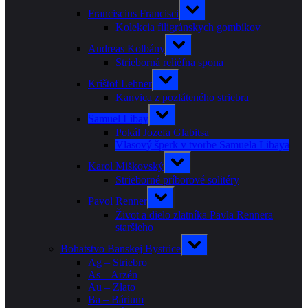
menu
Toggle
Franciscius Francisci
sub-
menu
Kolekcia filigránskych gombíkov
Toggle
Andreas Kolbány
sub-
menu
Strieborná reliéfna spona
Toggle
Krištof Lehner
sub-
menu
Kanvica z pozláteného striebra
Toggle
Samuel Libay
sub-
menu
Pokál Jozefa Glabitsa
Vlasový šperk v tvorbe Samuela Libaya
Toggle
Karol Miškovský
sub-
menu
Strieborné príborové solitéry
Toggle
Pavol Renner
sub-
menu
Život a dielo zlatníka Pavla Rennera
staršieho
Toggle
Bohatstvo Banskej Bystrice
sub-
menu
Ag – Striebro
As – Arzén
Au – Zlato
Ba – Bárium