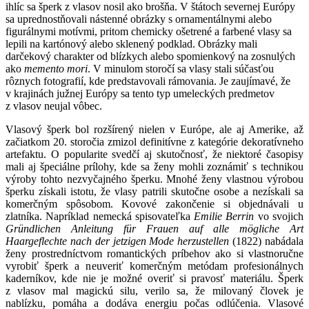
ihlíc sa šperk z vlasov nosil ako brošňa. V štátoch severnej Európy
sa uprednostňovali nástenné obrázky s ornamentálnymi alebo
figurálnymi motívmi, pritom chemicky ošetrené a farbené vlasy sa
lepili na kartónový alebo sklenený podklad. Obrázky mali
darčekový charakter od blízkych alebo spomienkový na zosnulých
ako
memento mori
. V minulom storočí sa vlasy stali súčasťou
rôznych fotografií, kde predstavovali rámovania. Je zaujímavé, že
v krajinách južnej Európy sa tento typ umeleckých predmetov
z vlasov neujal vôbec.
Vlasový šperk bol rozšírený nielen v Európe, ale aj Amerike, až
začiatkom 20. storočia zmizol definitívne z kategórie dekoratívneho
artefaktu. O popularite svedčí aj skutočnosť, že niektoré časopisy
mali aj špeciálne prílohy, kde sa ženy mohli zoznámiť s technikou
výroby tohto nezvyčajného šperku. Mnohé ženy vlastnou výrobou
šperku získali istotu, že vlasy patrili skutočne osobe a nezískali sa
komerčným spôsobom. Kovové zakončenie si objednávali u
zlatníka. Napríklad nemecká spisovateľka
Emilie Berrin
vo svojich
Gründlichen Anleitung für Frauen auf alle mögliche Art
Haargeflechte nach der jetzigen Mode herzustellen
(1822) nabádala
ženy prostredníctvom romantických príbehov ako si vlastnoručne
vyrobiť šperk a neuveriť komerčným metódam profesionálnych
kaderníkov, kde nie je možné overiť si pravosť materiálu. Šperk
z vlasov mal magickú silu, verilo sa, že milovaný človek je
nablízku, pomáha a dodáva energiu počas odlúčenia. Vlasové