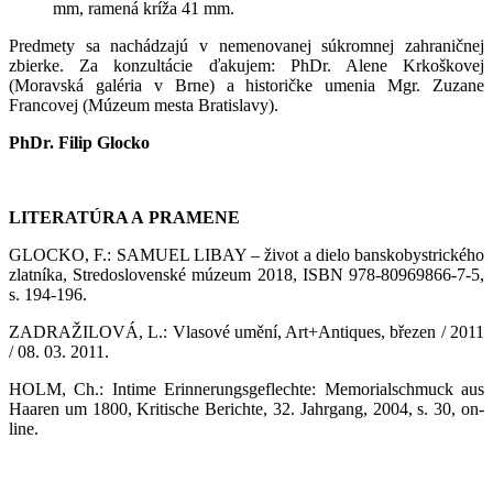
mm, ramená kríža 41 mm.
Predmety sa nachádzajú v nemenovanej súkromnej zahraničnej
zbierke. Za konzultácie ďakujem: PhDr. Alene Krkoškovej
(Moravská galéria v Brne) a historičke umenia Mgr. Zuzane
Francovej (Múzeum mesta Bratislavy).
PhDr. Filip Glocko
LITERATÚRA A PRAMENE
GLOCKO, F.: SAMUEL LIBAY – život a dielo banskobystrického
zlatníka, Stredoslovenské múzeum 2018, ISBN 978-80969866-7-5,
s. 194-196.
ZADRAŽILOVÁ, L.: Vlasové umění, Art+Antiques, březen / 2011
/ 08. 03. 2011.
HOLM, Ch.: Intime Erinnerungsgeflechte: Memorialschmuck aus
Haaren um 1800, Kritische Berichte, 32. Jahrgang, 2004, s. 30, on-
line.