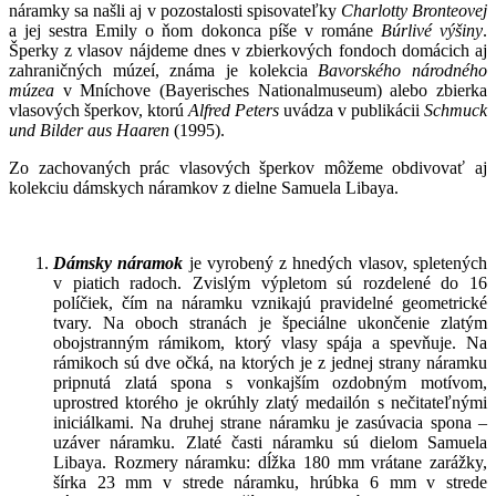
náramky sa našli aj v pozostalosti spisovateľky
Charlotty Bronteovej
a jej sestra Emily o ňom dokonca píše v románe
Búrlivé výšiny
.
Šperky z vlasov nájdeme dnes v zbierkových fondoch domácich aj
zahraničných múzeí, známa je kolekcia
Bavorského národného
múzea
v Mníchove (Bayerisches Nationalmuseum) alebo zbierka
vlasových šperkov, ktorú
Alfred Peters
uvádza v publikácii
Schmuck
und Bilder aus Haaren
(1995).
Zo zachovaných prác vlasových šperkov môžeme obdivovať aj
kolekciu dámskych náramkov z dielne Samuela Libaya.
Dámsky náramok
je vyrobený z hnedých vlasov, spletených
v piatich radoch. Zvislým výpletom sú rozdelené do 16
políčiek, čím na náramku vznikajú pravidelné geometrické
tvary. Na oboch stranách je špeciálne ukončenie zlatým
obojstranným rámikom, ktorý vlasy spája a spevňuje. Na
rámikoch sú dve očká, na ktorých je z jednej strany náramku
pripnutá zlatá spona s vonkajším ozdobným motívom,
uprostred ktorého je okrúhly zlatý medailón s nečitateľnými
iniciálkami. Na druhej strane náramku je zasúvacia spona –
uzáver náramku. Zlaté časti náramku sú dielom Samuela
Libaya. Rozmery náramku: dĺžka 180 mm vrátane zarážky,
šírka 23 mm v strede náramku, hrúbka 6 mm v strede