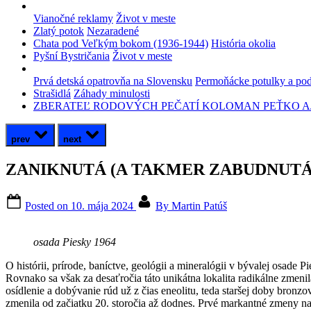
Vianočné reklamy
Život v meste
Zlatý potok
Nezaradené
Chata pod Veľkým bokom (1936-1944)
História okolia
Pyšní Bystričania
Život v meste
Prvá detská opatrovňa na Slovensku
Permoňácke potulky a pod
Strašidlá
Záhady minulosti
ZBERATEĽ RODOVÝCH PEČATÍ KOLOMAN PEŤKO A
prev
next
ZANIKNUTÁ (A TAKMER ZABUDNUTÁ
Posted on
10. mája 2024
By
Martin Patúš
osada Piesky 1964
O histórii, prírode, baníctve, geológii a mineralógii v bývalej osade 
Rovnako sa však za desaťročia táto unikátna lokalita radikálne zmen
osídlenie a dobývanie rúd už z čias eneolitu, teda staršej doby bronzo
zmenila od začiatku 20. storočia až dodnes. Prvé markantné zmeny nas