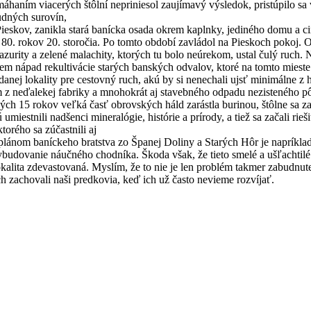
aním viacerých štôlní nepriniesol zaujímavý výsledok, pristúpilo sa
dných surovín,
ieskov, zanikla stará banícka osada okrem kaplnky, jediného domu a cin
0. rokov 20. storočia. Po tomto období zavládol na Pieskoch pokoj. Okr
rity a zelené malachity, ktorých tu bolo neúrekom, ustal čulý ruch. N
 nápad rekultivácie starých banských odvalov, ktoré na tomto mieste tv
ej lokality pre cestovný ruch, akú by si nenechali ujsť minimálne z hi
neďalekej fabriky a mnohokrát aj stavebného odpadu nezisteného pôvo
ých 15 rokov veľká časť obrovských háld zarástla burinou, štôlne sa za
miestnili nadšenci mineralógie, histórie a prírody, a tiež sa začali rieš
torého sa zúčastnili aj
m plánom baníckeho bratstva zo Španej Doliny a Starých Hôr je napríkla
ybudovanie náučného chodníka. Škoda však, že tieto smelé a ušľachtilé
lokalita zdevastovaná. Myslím, že to nie je len problém takmer zabudnu
h zachovali naši predkovia, keď ich už často nevieme rozvíjať.