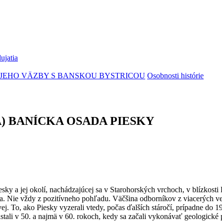
ujatia
JEHO VÄZBY S BANSKOU BYSTRICOU
Osobnosti histórie
) BANÍCKA OSADA PIESKY
Piesky a jej okolí, nachádzajúcej sa v Starohorských vrchoch, v blízkost
ila. Nie vždy z pozitívneho pohľadu. Väčšina odborníkov z viacerých 
vej. To, ako Piesky vyzerali vtedy, počas ďalších stáročí, prípadne do 19
tali v 50. a najmä v 60. rokoch, kedy sa začali vykonávať geologické 