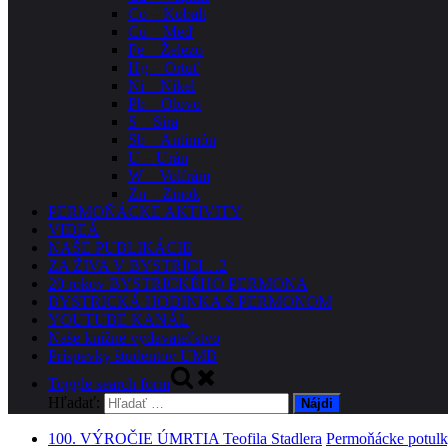
Co – Kobalt
Cu – Meď
Fe – Železo
Hg – Ortuť
Ni – Nikel
Pb – Olovo
S – Síra
Sb – Antimón
U – Urán
W – Volfrám
Zn – Zinok
PERMOŇÁCKE AKTIVITY
VIDEÁ
NAŠE PUBLIKÁCIE
ZA ŽIVA V BYSTRICI…2
20 rokov BYSTRICKÉHO PERMONA
BYSTRICKÁ HODINKA S PERMONOM
YOUTUBE KANÁL
Naše knižné vydavateľstvo
Príspevky študentov UMB
Toggle search form
Hľadať:
100. VÝROČIE ÚMRTIA Teofila Stadlera
Permoňácke potulky