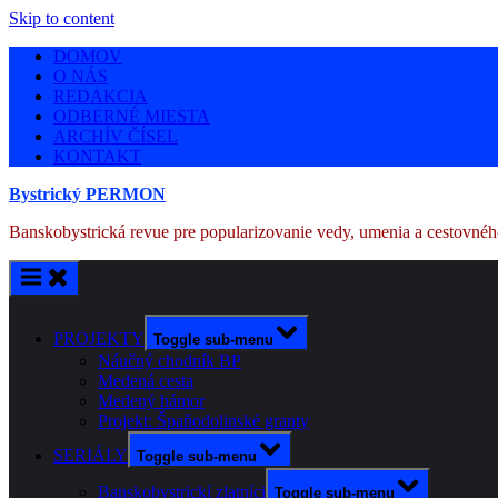
Skip to content
DOMOV
O NÁS
REDAKCIA
ODBERNÉ MIESTA
ARCHÍV ČÍSEL
KONTAKT
Bystrický PERMON
Banskobystrická revue pre popularizovanie vedy, umenia a cestovné
PROJEKTY
Toggle sub-menu
Náučný chodník BP
Medená cesta
Medený hámor
Projekt: Špaňodolinské granty
SERIÁLY
Toggle sub-menu
Banskobystrickí zlatníci
Toggle sub-menu