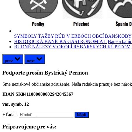
SYMBOLY ŤAŽBY RÚD V ERBOCH OBCÍ BANSKOB
HISTORICKÁ BANÍCKA GASTRONÓMIA I.
Bane a baníc
RUDNÉ NÁLEZY V OKOLÍ RYBÁRSKYCH KÚPEĽOV
prev
next
Podporte prosím Bystrický Permon
Sme neziskové občianske združenie. Naša redakcia pracuje bez náro
IBAN SK8411000000002942045367
var. symb. 12
Hľadať:
Pripravujeme pre vás: