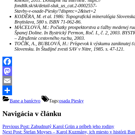
kolektív, 2011. Dostupné na internete: https://
fondtlk.sk/sk/detail-sluk_us_cat.2-0002557-
Stavby-v-osade-Piesky/?disprec=2&iset=2
KODĚRA, M. et al. 1986: Topografická mineralógia Slovenska 
Bratislava, 580 s. ISBN 71-062-86.
MÁCELOVÁ, M.: Počiatky prospektorstva a ťažby medenej ru
Španej Doline. In Bystrický Permon, Roč. I., č. 2, 2003. BYS
– Združenie cestovného ruchu, 2003.
TOČÍK, A., BUBLOVÁ, H.: Príspevok k výskumu zaniknutej ť
Slovensku. In Študijné zvesti SAV v Nitre, 1985. s. 47-121.
Facebook
Mastodon
Email
Share
Bane a baníctvo
Tags:
osada Piesky
Navigácia v článku
Previous Post:
Zabudnutý Karol Grün a príbeh jeho rodiny
Next Post:
Štefan Moyses – Karol Kuzmány, ich miesto v histórii Bans