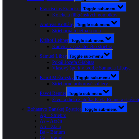
Franciscius Francisci
Toggle sub-menu
Kolekcia filigránskych gombíkov
Andreas Kolbány
Toggle sub-menu
Strieborná reliéfna spona
Krištof Lehner
Toggle sub-menu
Kanvica z pozláteného striebra
Samuel Libay
Toggle sub-menu
Pokál Jozefa Glabitsa
Vlasový šperk v tvorbe Samuela Libaya
Karol Miškovský
Toggle sub-menu
Strieborné príborové solitéry
Pavol Renner
Toggle sub-menu
Život a dielo zlatníka Pavla Rennera staršie
Bohatstvo Banskej Bystrice
Toggle sub-menu
Ag – Striebro
As – Arzén
Au – Zlato
Ba – Bárium
Ca – Vápnik