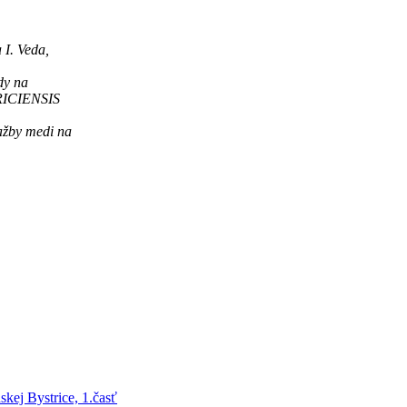
I. Veda,
dy na
TRICIENSIS
ažby medi na
kej Bystrice, 1.časť