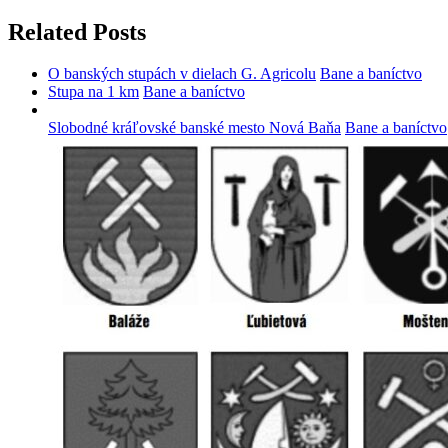
Related Posts
O banských stupách v dielach G. Agricolu
Bane a baníctvo
Stupa na 1 km
Bane a baníctvo
Slobodné kráľovské banské mesto Nová Baňa
Bane a baníctvo