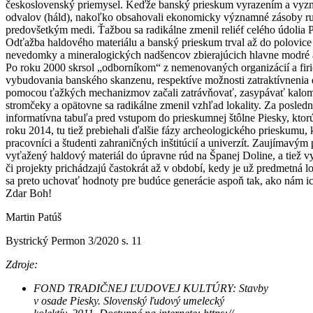
československý priemysel. Keďže banský prieskum vyrazením a vyzmáh
odvalov (háld), nakoľko obsahovali ekonomicky významné zásoby ru
predovšetkým medi. Ťažbou sa radikálne zmenil reliéf celého údolia P
Odťažba haldového materiálu a banský prieskum trval až do polovice 8
nevedomky a mineralogických nadšencov zbierajúcich hlavne modré azu
Po roku 2000 skrsol „odborníkom“ z nemenovaných organizácií a firiem
vybudovania banského skanzenu, respektíve možnosti zatraktívnenia dan
pomocou ťažkých mechanizmov začali zatrávňovať, zasypávať kalom z 
stromčeky a opätovne sa radikálne zmenil vzhľad lokality. Za posledn
informatívna tabuľa pred vstupom do prieskumnej štôlne Piesky, ktorú u
roku 2014, tu tiež prebiehali ďalšie fázy archeologického prieskumu, k
pracovníci a študenti zahraničných inštitúcií a univerzít. Zaujímavý
vyťažený haldový materiál do úpravne rúd na Španej Doline, a tiež v
či projekty prichádzajú častokrát až v období, kedy je už predmetná 
sa preto uchovať hodnoty pre budúce generácie aspoň tak, ako nám ic
Zdar Boh!
Martin Patúš
Bystrický Permon 3/2020 s. 11
Zdroje:
FOND TRADIČNEJ ĽUDOVEJ KULTÚRY: Stavby
v osade Piesky. Slovenský ľudový umelecký