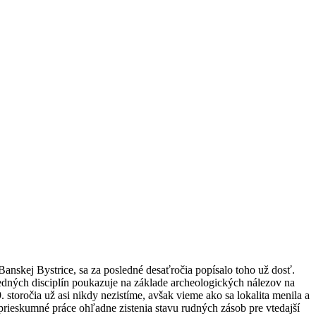
i Banskej Bystrice, sa za posledné desaťročia popísalo toho už dosť.
vedných disciplín poukazuje na základe archeologických nálezov na
. storočia už asi nikdy nezistíme, avšak vieme ako sa lokalita menila a
prieskumné práce ohľadne zistenia stavu rudných zásob pre vtedajší