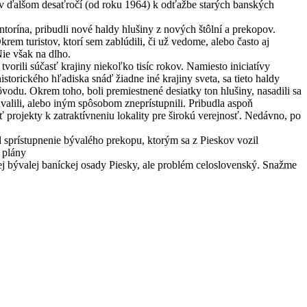
 v ďalšom desaťročí (od roku 1964) k odťažbe starých banských
torína, pribudli nové haldy hlušiny z nových štôlní a prekopov.
em turistov, ktorí sem zablúdili, či už vedome, alebo často aj
ie však na dlho.
orili súčasť krajiny niekoľko tisíc rokov. Namiesto iniciatívy
storického hľadiska snáď žiadne iné krajiny sveta, sa tieto haldy
du. Okrem toho, boli premiestnené desiatky ton hlušiny, nasadili sa
valili, alebo iným spôsobom zneprístupnili. Pribudla aspoň
iť projekty k zatraktívneniu lokality pre širokú verejnosť. Nedávno, po
d sprístupnenie bývalého prekopu, ktorým sa z Pieskov vozil
 plány
tej bývalej baníckej osady Piesky, ale problém celoslovenský. Snažme