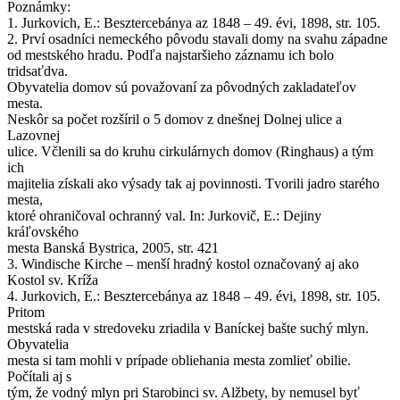
Poznámky:
1. Jurkovich, E.: Besztercebánya az 1848 – 49. évi, 1898, str. 105.
2. Prví osadníci nemeckého pôvodu stavali domy na svahu západne
od mestského hradu. Podľa najstaršieho záznamu ich bolo
tridsaťdva.
Obyvatelia domov sú považovaní za pôvodných zakladateľov
mesta.
Neskôr sa počet rozšíril o 5 domov z dnešnej Dolnej ulice a
Lazovnej
ulice. Včlenili sa do kruhu cirkulárnych domov (Ringhaus) a tým
ich
majitelia získali ako výsady tak aj povinnosti. Tvorili jadro starého
mesta,
ktoré ohraničoval ochranný val. In: Jurkovič, E.: Dejiny
kráľovského
mesta Banská Bystrica, 2005, str. 421
3. Windische Kirche – menší hradný kostol označovaný aj ako
Kostol sv. Kríža
4. Jurkovich, E.: Besztercebánya az 1848 – 49. évi, 1898, str. 105.
Pritom
mestská rada v stredoveku zriadila v Baníckej bašte suchý mlyn.
Obyvatelia
mesta si tam mohli v prípade obliehania mesta zomlieť obilie.
Počítali aj s
tým, že vodný mlyn pri Starobinci sv. Alžbety, by nemusel byť