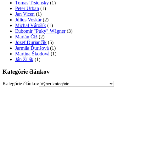
Tomas Trstensky
(1)
Peter Urban
(1)
Jan Vicen
(1)
Július Voskár
(2)
Michal Várošík
(1)
Ľubomír "Puky" Wágner
(3)
Marián Číž
(2)
Jozef Ďuriančík
(5)
Jarmila Ďurišová
(1)
Martina Škodová
(1)
Ján Žilák
(1)
Kategórie článkov
Kategórie článkov