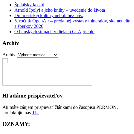
Špitálsky kostol
Arnold Ipolyi a jeho knihy – uvedenie do života
Dni mestskej kultúry neboli bez nás.
5. ročník OpenAir – predajnej výstavy minerálov, skamenelín
a šperkov 2026
O banských stupách v dielach G. Agricolu
Archív
Archív
Hľadáme prispievateľov
Ak máte záujem prispievať článkami do časopisu PERMON,
kontaktujte nás
TU
OZNAMY: