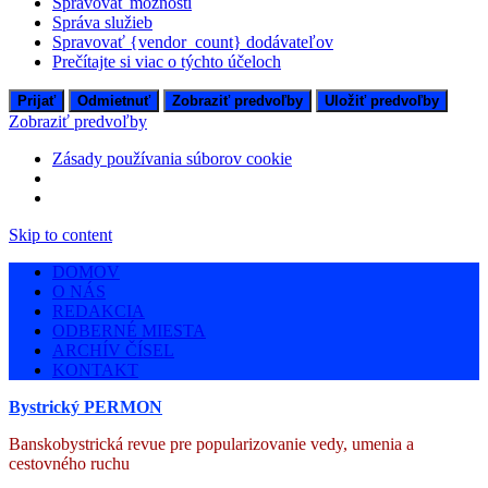
Spravovať možnosti
Správa služieb
Spravovať {vendor_count} dodávateľov
Prečítajte si viac o týchto účeloch
Prijať
Odmietnuť
Zobraziť predvoľby
Uložiť predvoľby
Zobraziť predvoľby
Zásady používania súborov cookie
Skip to content
DOMOV
O NÁS
REDAKCIA
ODBERNÉ MIESTA
ARCHÍV ČÍSEL
KONTAKT
Bystrický PERMON
Banskobystrická revue pre popularizovanie vedy, umenia a
cestovného ruchu