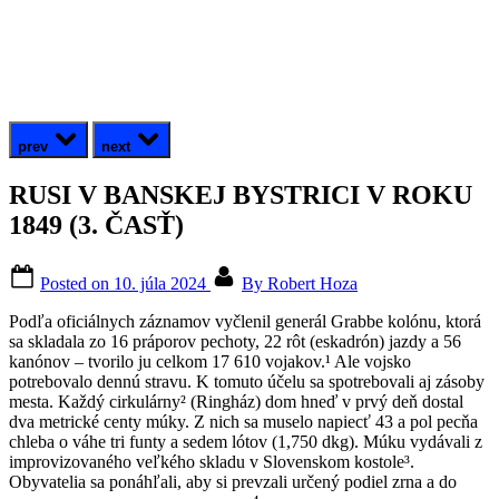
prev
next
RUSI V BANSKEJ BYSTRICI V ROKU
1849 (3. ČASŤ)
Posted on
10. júla 2024
By
Robert Hoza
Podľa oficiálnych záznamov vyčlenil generál Grabbe kolónu, ktorá
sa skladala zo 16 práporov pechoty, 22 rôt (eskadrón) jazdy a 56
kanónov – tvorilo ju celkom 17 610 vojakov.¹ Ale vojsko
potrebovalo dennú stravu. K tomuto účelu sa spotrebovali aj zásoby
mesta. Každý cirkulárny² (Ringház) dom hneď v prvý deň dostal
dva metrické centy múky. Z nich sa muselo napiecť 43 a pol pecňa
chleba o váhe tri funty a sedem lótov (1,750 dkg). Múku vydávali z
improvizovaného veľkého skladu v Slovenskom kostole³.
Obyvatelia sa ponáhľali, aby si prevzali určený podiel zrna a do