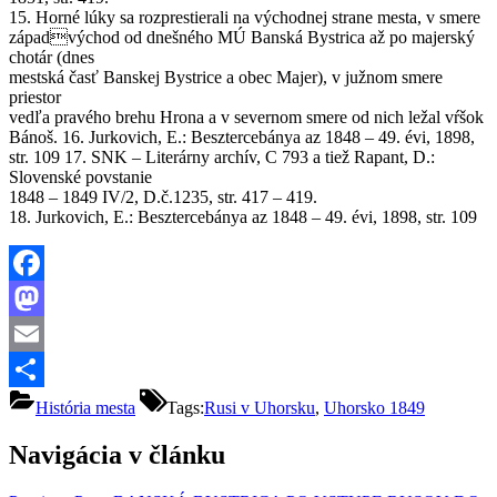
15. Horné lúky sa rozprestierali na východnej strane mesta, v smere
západvýchod od dnešného MÚ Banská Bystrica až po majerský
chotár (dnes
mestská časť Banskej Bystrice a obec Majer), v južnom smere
priestor
vedľa pravého brehu Hrona a v severnom smere od nich ležal vŕšok
Bánoš. 16. Jurkovich, E.: Besztercebánya az 1848 – 49. évi, 1898,
str. 109 17. SNK – Literárny archív, C 793 a tiež Rapant, D.:
Slovenské povstanie
1848 – 1849 IV/2, D.č.1235, str. 417 – 419.
18. Jurkovich, E.: Besztercebánya az 1848 – 49. évi, 1898, str. 109
Facebook
Mastodon
Email
Share
História mesta
Tags:
Rusi v Uhorsku
,
Uhorsko 1849
Navigácia v článku