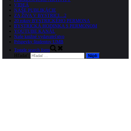
VIDEÁ
NAŠE PUBLIKÁCIE
ZA ŽIVA V BYSTRICI…2
20 rokov BYSTRICKÉHO PERMONA
BYSTRICKÁ HODINKA S PERMONOM
YOUTUBE KANÁL
Naše knižné vydavateľstvo
Príspevky študentov UMB
Toggle search form
Hľadať: