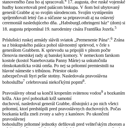
4
stanoveného času ho aj spracovali.
17. augusta, dve ruské vojenské
hudby koncertovali pred palácom biskupa. V ňom bol ubytovaný
generál Grabbe aj so svojím súrodencom. Svojím vystúpením
spríjemňovali letný čas a súčasne sa pripravovali aj na oslavný
ceremoniál nasledujúceho dňa. „HabsburgLothringeni ház“ (dom) si
5
18. augusta pripomínal 19. narodeniny cisára Františka Jozefa.
6
Príslušníci ruskej armády slávili sviatok „Premenenie Pána“.
Zrána
sa z biskupského paláca pohol slávnostný sprievod, v čele s
generálom Grabbem. K sprievodu sa pripojili v plnom počte
členovia mestskej rady aj banskej komory. V nemeckom farskom
kostole (kostol Nanebovzatia Panny Márie) sa uskutočnila
rímskokatolícka svätá omša. Po nej sa prítomní premiestnili na
hlavné námestie s tribúnou. Priestor okolo
zabezpečovali štyri pešie stotiny. Nasledovala pravoslávna
7
8
bohoslužba
celebrovaná niekoľkými popmi
.
9
Pravoslávny obrad sa končil kropením svätenou vodou
a bozkaním
kríža. Ako prví pobozkali kríž samotní
duchovní, nasledoval generál Grabbe, dôstojníci a po nich všetci
prítomní, ktorí predstúpili pred pravoslávnych duchovných. Počas
bozkania kríža zneli zvony a salvy z kanónov. Po ukončení
pravoslávnej
bohoslužby prítomné jednotky defilovali pred veliteľským zborom a