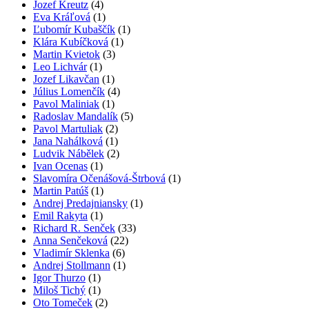
Jozef Kreutz
(4)
Eva Kráľová
(1)
Ľubomír Kubaščík
(1)
Klára Kubíčková
(1)
Martin Kvietok
(3)
Leo Lichvár
(1)
Jozef Likavčan
(1)
Július Lomenčík
(4)
Pavol Maliniak
(1)
Radoslav Mandalík
(5)
Pavol Martuliak
(2)
Jana Nahálková
(1)
Ludvik Nábělek
(2)
Ivan Ocenas
(1)
Slavomíra Očenášová-Štrbová
(1)
Martin Patúš
(1)
Andrej Predajniansky
(1)
Emil Rakyta
(1)
Richard R. Senček
(33)
Anna Senčeková
(22)
Vladimír Sklenka
(6)
Andrej Stollmann
(1)
Igor Thurzo
(1)
Miloš Tichý
(1)
Oto Tomeček
(2)