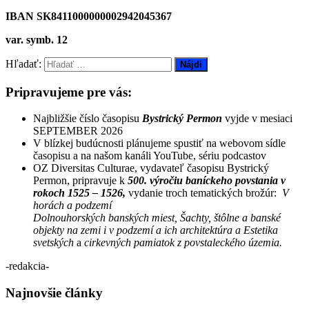
IBAN SK8411000000002942045367
var. symb. 12
Hľadať:
Pripravujeme pre vás:
Najbližšie číslo časopisu
Bystrický Permon
vyjde v mesiaci
SEPTEMBER 2026
V blízkej budúcnosti plánujeme spustiť na webovom sídle
časopisu a na našom kanáli YouTube, sériu podcastov
OZ Diversitas Culturae, vydavateľ časopisu Bystrický
Permon, pripravuje k
500. výročiu baníckeho povstania v
rokoch 1525 – 1526,
vydanie troch tematických brožúr:
V
horách a podzemí
Dolnouhorských banských miest, Šachty, štôlne a banské
objekty na zemi i v podzemí a ich architektúra a Estetika
svetských
a
cirkevných pamiatok z povstaleckého územia.
-redakcia-
Najnovšie články