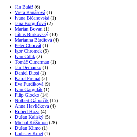
Ján Baláž
(6)
Viera Banášová
(1)
Ivana Bičanovská
(1)
Jana Borguľová
(2)
Marián Bovan
(1)
Július Burkovský
(10)
Marianna Bárdiová
(4)
Peter Chorvát
(1)
Igor Chromek
(5)
Ivan Cillik
(2)
Tomáč Cimerman
(1)
Ján Demanko
(1)
Daniel Diosi
(1)
Karol Fremal
(2)
Eva Furdíková
(9)
Ivan Gargulák
(1)
Filip Glocko
(14)
Notbert Gáborčík
(15)
Anna Havlíčková
(4)
Robert Hoza
(4)
Dušan Kaliský
(5)
Michal Kiššimon
(28)
Dušan Klimo
(1)
Ladislav Kmet
(1)