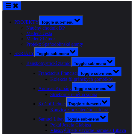
PROJEKTY
Toggle sub-menu
Náučný chodník BP
Medená cesta
Medený hámor
Projekt: Špaňodolinské granty
SERIÁLY
Toggle sub-menu
Banskobystrickí zlatníci
Toggle sub-menu
Franciscius Francisci
Toggle sub-menu
Kolekcia filigránskych gombíkov
Andreas Kolbány
Toggle sub-menu
Strieborná reliéfna spona
Krištof Lehner
Toggle sub-menu
Kanvica z pozláteného striebra
Samuel Libay
Toggle sub-menu
Pokál Jozefa Glabitsa
Vlasový šperk v tvorbe Samuela Libaya