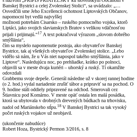
s názvom „PRÍPIS PRIATELSKÝ ku slovenským Občanom v
Banskej Bystrici a celej Zvolenskej Stolici“, sa uvádzalo: „…
Osvedčili sme Jeho Excellencii ochotnost Liptovských Občanov,
napomocni byt vedlä najvyššej
možnosti potrebám Cisarsko – ruského pomocného vojska, ktorô
Liptáci, jako svojich slavianskych Bratov s velikou vdäčnosťou
17
prijali i prijimajú.“
A text pokračoval výrazom „slovom dobrého
smýšlänia“,
čím sa myslelo napomenutie postoja, ako obyvateľov Banskej
Bystrice, tak aj všetkých obyvateľov Zvolenskej stolice. „Lebo
vidělo sä nám, že u Vás niet napospol takého smýšlänia, jako v
Liptove“. Nasledujúcu noc, po prehliadke, krátko po polnoci,
objavili sa v meste dvaja kuriéri – uhorský a ruský. Tí okamžite
odovzdali
Grabbemu svoje depeše. Generál následne už v skorej rannej hodine
(o 2. hod.) vydal nariadenie zrušiť tábor a pripraviť sa na pochod. O
9. hodine stáli oddiely pripravené na odchod. Smerovali cez
Štiavnicu pod Komárno. V meste opäť ostala len malá posádka,
ktorá sa ubytovala v drobných drevených búdkach na trhovisku,
18
nadol od Mariánskeho stĺpu.
V Banskej Bystrici sa tak vysoký
počet ruských vojakov už neobjavil.
(ukončenie nabudúce)
Robert Hoza, Bystrický Permon 3/2016, s. 8