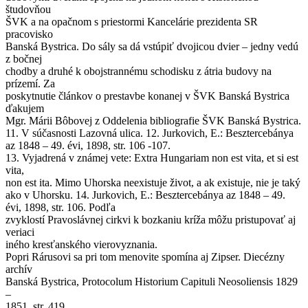
študovňou
ŠVK a na opačnom s priestormi Kancelárie prezidenta SR
pracovisko
Banská Bystrica. Do sály sa dá vstúpiť dvojicou dvier – jedny vedú
z bočnej
chodby a druhé k obojstrannému schodisku z átria budovy na
prízemí. Za
poskytnutie článkov o prestavbe konanej v ŠVK Banská Bystrica
ďakujem
Mgr. Márii Bôbovej z Oddelenia bibliografie ŠVK Banská Bystrica.
11. V súčasnosti Lazovná ulica. 12. Jurkovich, E.: Besztercebánya
az 1848 – 49. évi, 1898, str. 106 -107.
13. Vyjadrená v známej vete: Extra Hungariam non est vita, et si est
vita,
non est ita. Mimo Uhorska neexistuje život, a ak existuje, nie je taký
ako v Uhorsku. 14. Jurkovich, E.: Besztercebánya az 1848 – 49.
évi, 1898, str. 106. Podľa
zvyklostí Pravoslávnej cirkvi k bozkaniu kríža môžu pristupovať aj
veriaci
iného kresťanského vierovyznania.
Popri Rárusovi sa pri tom menovite spomína aj Zipser. Diecézny
archív
Banská Bystrica, Protocolum Historium Capituli Neosoliensis 1829
–
1851, str. 419.