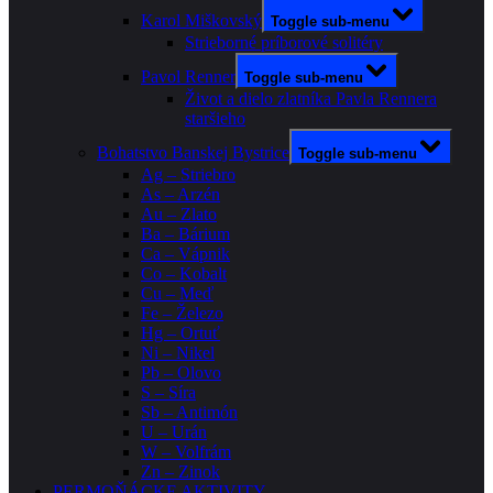
Karol Miškovský
Toggle sub-menu
Strieborné príborové solitéry
Pavol Renner
Toggle sub-menu
Život a dielo zlatníka Pavla Rennera
staršieho
Bohatstvo Banskej Bystrice
Toggle sub-menu
Ag – Striebro
As – Arzén
Au – Zlato
Ba – Bárium
Ca – Vápnik
Co – Kobalt
Cu – Meď
Fe – Železo
Hg – Ortuť
Ni – Nikel
Pb – Olovo
S – Síra
Sb – Antimón
U – Urán
W – Volfrám
Zn – Zinok
PERMOŇÁCKE AKTIVITY