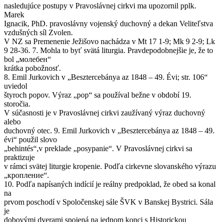
nasledujúce postupy v Pravoslávnej cirkvi ma upozornil pplk.
Marek
Ignacik, PhD. pravoslávny vojenský duchovný a dekan Veliteľstva
vzdušných síl Zvolen.
V NZ sa Premenenie Ježišovo nachádza v Mt 17 1-9; Mk 9 2-9; Lk
9 28-36. 7. Mohla to byť svätá liturgia. Pravdepodobnejšie je, že to
bol „молебен“
krátka pobožnosť.
8. Emil Jurkovich v „Besztercebánya az 1848 – 49. Évi; str. 106“
uviedol
štyroch popov. Výraz „pop“ sa používal bežne v období 19.
storočia.
V súčasnosti je v Pravoslávnej cirkvi zaužívaný výraz duchovný
alebo
duchovný otec. 9. Emil Jurkovich v „Besztercebánya az 1848 – 49.
évi“ použil slovo
„behintés“,v preklade „posypanie“. V Pravoslávnej cirkvi sa
praktizuje
v rámci svätej liturgie kropenie. Podľa cirkevne slovanského výrazu
„кропление“.
10. Podľa napísaných indícií je reálny predpoklad, že obed sa konal
na
prvom poschodí v Spoločenskej sále ŠVK v Banskej Bystrici. Sála
je
dobovými dverami spojená na jednom konci s Historickou