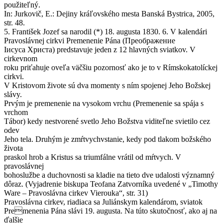
použiteľný.
In: Jurkovič, E.: Dejiny kráľovského mesta Banská Bystrica, 2005,
str. 48.
5. František Jozef sa narodil (*) 18. augusta 1830. 6. V kalendári
Pravoslávnej cirkvi Premenenie Pána (Преображение
Іисуса Христа) predstavuje jeden z 12 hlavných sviatkov. V
cirkevnom
roku priťahuje oveľa väčšiu pozornosť ako je to v Rímskokatolíckej
cirkvi.
V Kristovom živote sú dva momenty s ním spojenej Jeho Božskej
slávy.
Prvým je premenenie na vysokom vrchu (Premenenie sa spája s
vrchom
Tábor) kedy nestvorené svetlo Jeho Božstva viditeľne svietilo cez
odev
Jeho tela. Druhým je zmŕtvychvstanie, kedy pod tlakom božského
života
praskol hrob a Kristus sa triumfálne vrátil od mŕtvych. V
pravoslávnej
bohoslužbe a duchovnosti sa kladie na tieto dve udalosti významný
dôraz. (Vyjadrenie biskupa Teofana Zatvorníka uvedené v „Timothy
Ware – Pravoslávna cirkev Vierouka“, str. 31)
Pravoslávna cirkev, riadiaca sa Juliánskym kalendárom, sviatok
Premenenia Pána slávi 19. augusta. Na túto skutočnosť, ako aj na
ďalšie