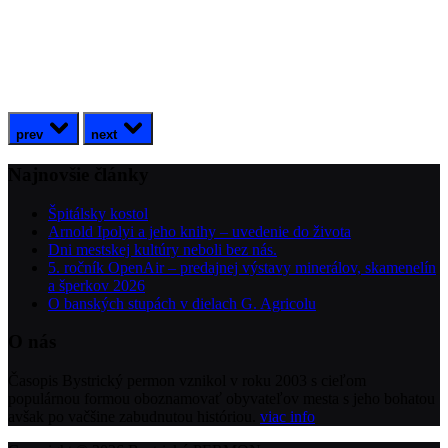
prev
next
Najnovšie články
Špitálsky kostol
Arnold Ipolyi a jeho knihy – uvedenie do života
Dni mestskej kultúry neboli bez nás.
5. ročník OpenAir – predajnej výstavy minerálov, skamenelín
a šperkov 2026
O banských stupách v dielach G. Agricolu
O nás
Časopis Bystrický permon vznikol v roku 2003 s cieľom
populárnou formou oboznamovať obyvateľov mesta s jeho bohatou
avšak po vačšine zabudnutou históriou.
viac info