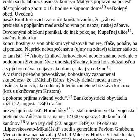
vrátili sa do tábora. Cisársky komisár Mattyus pripravil na počesť
10
dôstojníckeho zboru o 16. hodine v župnom dome
veľkolepý
obed. Uvedenú
pasáž Emil Jurkovich zakončil konštatovaním, že „zábava
prebiehala popíjaním maďarského vína pri naozaj ruskej zábave.
11
Otvorenými oblokmi prenikal, do inak pokojnej Kúpeľnej ulice
,
značný hluk a ku
koncu hostiny sa von oblokmi vyhadzovali taniere, fľaše, poháre, ba
aj peniaze. Napriek nebezpečenstvu (ujmy na zdraví) takmer stálo za
12
to tam ísť.“
Akoby Emilovi Jurkovichovi nebolo známe tvrdenie o
podobnom životnom štýle uhorskej šľachty, ktorá ho s okázalosťou
13
a s pýchou dávala najavo ako doma, tak aj v cudzine
.
A v rámci priebehu pravoslávnej bohoslužby zaznamenal
skutočnosť, že „(Michal) Rárus, bývalý richtár mesta a nový
cisársky komisár, ako oddaný luterán zanietene bozkáva krucifix
(kríž s ukrižovaným Kristom)
14
a pokorne prijíma svätenú vodu“.
Banskobystrickí obyvatelia
zažili 22. augusta 1849 ďalšiu
15
nezvyčajnú udalosť. Horné lúky
sa stali miestom veľkej vojenskej
prehliadky. Zúčastnilo sa na nej 12 000 vojakov, 500 koní a 24
16
kanónov.
V ten istý deň (22. august 1849) sa 19 občania
„Liptovskosvato-Mikulášski“ stretli s generálom Pavlom Grabbem.
Medzi nimi sa nachádzal aj Michal Miloslav Hodža. V texte letáku,