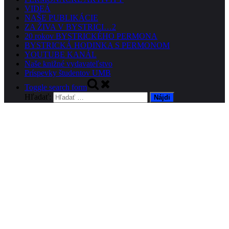
VIDEÁ
NAŠE PUBLIKÁCIE
ZA ŽIVA V BYSTRICI…2
20 rokov BYSTRICKÉHO PERMONA
BYSTRICKÁ HODINKA S PERMONOM
YOUTUBE KANÁL
Naše knižné vydavateľstvo
Príspevky študentov UMB
Toggle search form
Hľadať: