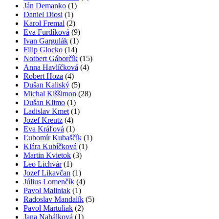
Ján Demanko
(1)
Daniel Diosi
(1)
Karol Fremal
(2)
Eva Furdíková
(9)
Ivan Gargulák
(1)
Filip Glocko
(14)
Notbert Gáborčík
(15)
Anna Havlíčková
(4)
Robert Hoza
(4)
Dušan Kaliský
(5)
Michal Kiššimon
(28)
Dušan Klimo
(1)
Ladislav Kmet
(1)
Jozef Kreutz
(4)
Eva Kráľová
(1)
Ľubomír Kubaščík
(1)
Klára Kubíčková
(1)
Martin Kvietok
(3)
Leo Lichvár
(1)
Jozef Likavčan
(1)
Július Lomenčík
(4)
Pavol Maliniak
(1)
Radoslav Mandalík
(5)
Pavol Martuliak
(2)
Jana Nahálková
(1)