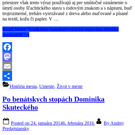
priestore však tento výraz používajú aj pre smútočné oznámenie o
úmrtí osoby šľachtického stavu s rodovým znakom a s nápismi, buď
trojrozmerné, trebárs vyrezávané z dreva alebo maľované a písané
na textil, kožu či papier. V …
Read More
“Unikátna banskobystrická múzejná zbierka
mortuárií ”
»
Facebook
Mastodon
Email
Share
História mesta
,
Umenie
,
Život v meste
Po benátskych stopách Dominika
Skuteckého
Posted on
24. januára 2014
6. februára 2016
By
Andrej
Predajniansky