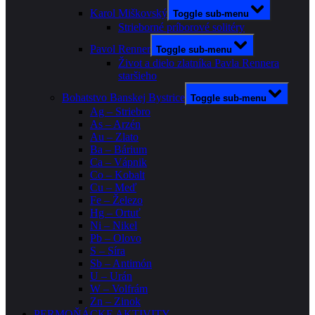
Karol Miškovský
Toggle sub-menu
Strieborné príborové solitéry
Pavol Renner
Toggle sub-menu
Život a dielo zlatníka Pavla Rennera
staršieho
Bohatstvo Banskej Bystrice
Toggle sub-menu
Ag – Striebro
As – Arzén
Au – Zlato
Ba – Bárium
Ca – Vápnik
Co – Kobalt
Cu – Meď
Fe – Železo
Hg – Ortuť
Ni – Nikel
Pb – Olovo
S – Síra
Sb – Antimón
U – Urán
W – Volfrám
Zn – Zinok
PERMOŇÁCKE AKTIVITY