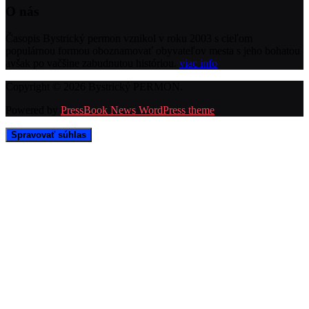
O nás
Časopis Bystrický permon vznikol v roku 2003 s cieľom
populárnou formou oboznamovať obyvateľov mesta s jeho bohatou
avšak po vačšine zabudnutou históriou.
viac info
Copyright © 2026 Bystrický PERMON.
Powered by
PressBook News WordPress theme
Spravovať súhlas