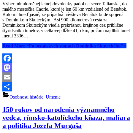
Výber minuloročnej letnej dovolenky padol na sever Talianska, do
malého mestečka Caorle, ktoré je len 60 km vzdialené od Benátok.
Bolo mi hneď jasné, že prípadná návšteva Benátok bude spojená
s Dominikom Skuteckým. Asi 900 kilometrová cesta za
Dominikom Skuteckým viedla prekrásnou krajinou cez približne
štyridsiatku tunelov, v celkovej dĺžke 41,5 km, pričom najdlhší tunel
meral 3336…
Read More
“Po benátskych stopách Dominika Skuteckého”
»
Facebook
Mastodon
Email
Share
Osobnosti histórie
,
Umenie
150 rokov od narodenia významného
vedca, rímsko-katolíckeho kňaza, maliara
a politika Jozefa Murgaša