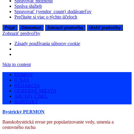
Spravovať možnosti
Správa služieb
Spravovať {vendor_count} dodávateľov
Prečítajte si viac o týchto účeloch
Prijať
Odmietnuť
Zobraziť predvoľby
Uložiť predvoľby
Zobraziť predvoľby
Zásady používania súborov cookie
Skip to content
DOMOV
O NÁS
REDAKCIA
ODBERNÉ MIESTA
ARCHÍV ČÍSEL
KONTAKT
Bystrický PERMON
Banskobystrická revue pre popularizovanie vedy, umenia a
cestovného ruchu