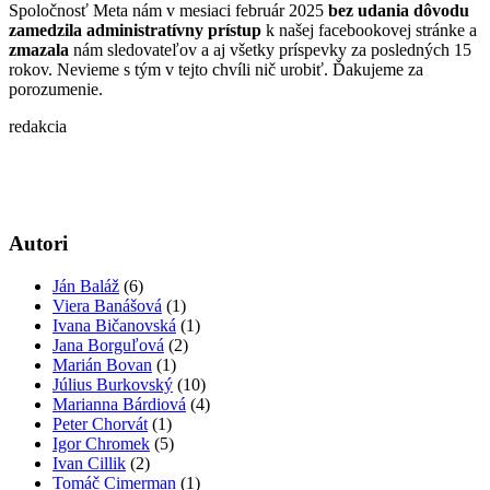
Spoločnosť Meta nám v mesiaci február 2025
bez udania dôvodu
zamedzila administratívny prístup
k našej facebookovej stránke a
zmazala
nám sledovateľov a aj všetky príspevky za posledných 15
rokov. Nevieme s tým v tejto chvíli nič urobiť. Ďakujeme za
porozumenie.
redakcia
Autori
Ján Baláž
(6)
Viera Banášová
(1)
Ivana Bičanovská
(1)
Jana Borguľová
(2)
Marián Bovan
(1)
Július Burkovský
(10)
Marianna Bárdiová
(4)
Peter Chorvát
(1)
Igor Chromek
(5)
Ivan Cillik
(2)
Tomáč Cimerman
(1)