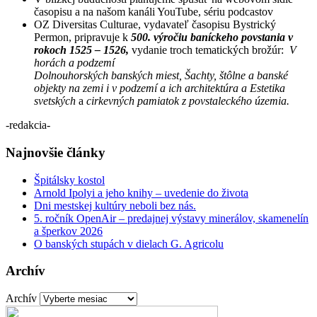
časopisu a na našom kanáli YouTube, sériu podcastov
OZ Diversitas Culturae, vydavateľ časopisu Bystrický
Permon, pripravuje k
500. výročiu baníckeho povstania v
rokoch 1525 – 1526,
vydanie troch tematických brožúr:
V
horách a podzemí
Dolnouhorských banských miest, Šachty, štôlne a banské
objekty na zemi i v podzemí a ich architektúra a Estetika
svetských
a
cirkevných pamiatok z povstaleckého územia.
-redakcia-
Najnovšie články
Špitálsky kostol
Arnold Ipolyi a jeho knihy – uvedenie do života
Dni mestskej kultúry neboli bez nás.
5. ročník OpenAir – predajnej výstavy minerálov, skamenelín
a šperkov 2026
O banských stupách v dielach G. Agricolu
Archív
Archív