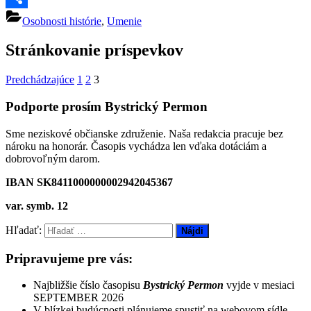
Share
Osobnosti histórie
,
Umenie
Stránkovanie príspevkov
Predchádzajúce
1
2
3
Podporte prosím Bystrický Permon
Sme neziskové občianske združenie. Naša redakcia pracuje bez
nároku na honorár. Časopis vychádza len vďaka dotáciám a
dobrovoľným darom.
IBAN SK8411000000002942045367
var. symb. 12
Hľadať:
Pripravujeme pre vás:
Najbližšie číslo časopisu
Bystrický Permon
vyjde v mesiaci
SEPTEMBER 2026
V blízkej budúcnosti plánujeme spustiť na webovom sídle