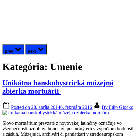
prev
next
Kategória:
Umenie
Unikátna banskobystrická múzejná
zbierka mortuárií
Posted on
28. apríla 2014
6. februára 2016
By
Filip Glocko
Slovo mortuárium prevzaté z novovekej latinčiny označuje vo
všeobecnosti ozdobný, honosný, posmrtný erb s výpočtom hodností
a zásluh. Múzejníci, archivári či pamiatkari v stredoeurópskom