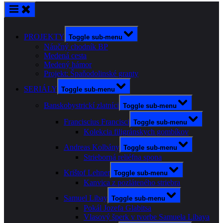
PROJEKTY
Toggle sub-menu
Náučný chodník BP
Medená cesta
Medený hámor
Projekt: Špaňodolinské granty
SERIÁLY
Toggle sub-menu
Banskobystrickí zlatníci
Toggle sub-menu
Franciscius Francisci
Toggle sub-menu
Kolekcia filigránskych gombíkov
Andreas Kolbány
Toggle sub-menu
Strieborná reliéfna spona
Krištof Lehner
Toggle sub-menu
Kanvica z pozláteného striebra
Samuel Libay
Toggle sub-menu
Pokál Jozefa Glabitsa
Vlasový šperk v tvorbe Samuela Libaya