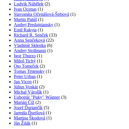
Ludvik Nábělek
(2)
Ivan Ocenas
(1)
Slavomíra Očenášová-Štrbová
(1)
Martin Patúš
(1)
Andrej Predajniansky
(1)
Emil Rakyta
(1)
Richard R. Senček
(33)
Anna Senčeková
(22)
Vladimír Sklenka
(6)
Andrej Stollmann
(1)
Igor Thurzo
(1)
Miloš Tichý
(1)
Oto Tomeček
(2)
Tomas Trstensky
(1)
Peter Urban
(1)
Jan Vicen
(1)
Július Voskár
(2)
Michal Várošík
(1)
Ľubomír "Puky" Wágner
(3)
Marián Číž
(2)
Jozef Ďuriančík
(5)
Jarmila Ďurišová
(1)
Martina Škodová
(1)
Ján Žilák
(1)