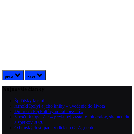
prev
next
Najnovšie články
Špitálsky kostol
Arnold Ipolyi a jeho knihy – uvedenie do života
Dni mestskej kultúry neboli bez nás.
5. ročník OpenAir – predajnej výstavy minerálov, skamenelín
a šperkov 2026
O banských stupách v dielach G. Agricolu