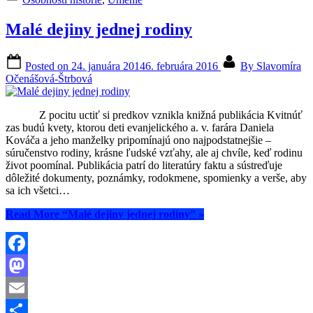
Malé dejiny jednej rodiny
Posted on
24. januára 2014
6. februára 2016
By
Slavomíra
Očenášová-Štrbová
Z pocitu uctiť si predkov vznikla knižná publikácia Kvitnúť
zas budú kvety, ktorou deti evanjelického a. v. farára Daniela
Kováča a jeho manželky pripomínajú ono najpodstatnejšie –
súručenstvo rodiny, krásne ľudské vzťahy, ale aj chvíle, keď rodinu
život poomínal. Publikácia patrí do literatúry faktu a sústreďuje
dôležité dokumenty, poznámky, rodokmene, spomienky a verše, aby
sa ich všetci…
Read More
“Malé dejiny jednej rodiny”
»
Facebook
Mastodon
Email