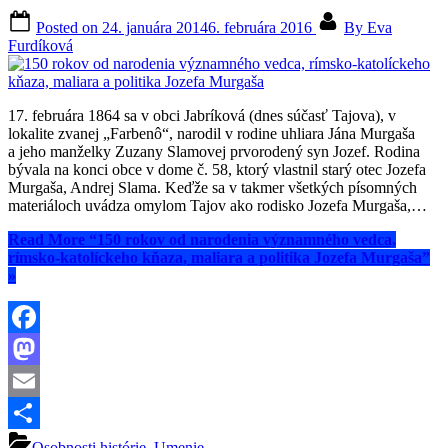
Posted on
24. januára 2014
6. februára 2016
By
Eva
Furdíková
17. februára 1864 sa v obci Jabríková (dnes súčasť Tajova), v
lokalite zvanej „Farbenô“, narodil v rodine uhliara Jána Murgaša
a jeho manželky Zuzany Slamovej prvorodený syn Jozef. Rodina
bývala na konci obce v dome č. 58, ktorý vlastnil starý otec Jozefa
Murgaša, Andrej Slama. Keďže sa v takmer všetkých písomných
materiáloch uvádza omylom Tajov ako rodisko Jozefa Murgaša,…
Read More
“150 rokov od narodenia významného vedca,
rímsko-katolíckeho kňaza, maliara a politika Jozefa Murgaša”
»
Facebook
Mastodon
Email
Share
Osobnosti histórie
,
Umenie