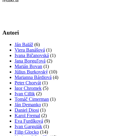
redakcia
Autori
Ján Baláž
(6)
Viera Banášová
(1)
Ivana Bičanovská
(1)
Jana Borguľová
(2)
Marián Bovan
(1)
Július Burkovský
(10)
Marianna Bárdiová
(4)
Peter Chorvát
(1)
Igor Chromek
(5)
Ivan Cillik
(2)
Tomáč Cimerman
(1)
Ján Demanko
(1)
Daniel Diosi
(1)
Karol Fremal
(2)
Eva Furdíková
(9)
Ivan Gargulák
(1)
Filip Glocko
(14)