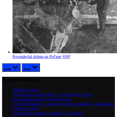
Povstalecká dráma na Poľane
SNP
prev
next
Najnovšie články
Špitálsky kostol
Arnold Ipolyi a jeho knihy – uvedenie do života
Dni mestskej kultúry neboli bez nás.
5. ročník OpenAir – predajnej výstavy minerálov, skamenelín
a šperkov 2026
O banských stupách v dielach G. Agricolu