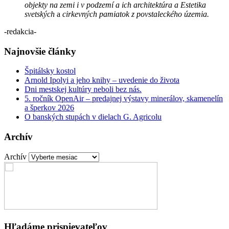
objekty na zemi i v podzemí a ich architektúra a Estetika
svetských
a
cirkevných pamiatok z povstaleckého územia.
-redakcia-
Najnovšie články
Špitálsky kostol
Arnold Ipolyi a jeho knihy – uvedenie do života
Dni mestskej kultúry neboli bez nás.
5. ročník OpenAir – predajnej výstavy minerálov, skamenelín
a šperkov 2026
O banských stupách v dielach G. Agricolu
Archív
Archív
Hľadáme prispievateľov