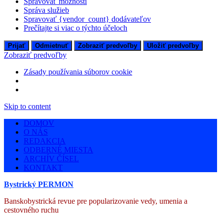
Spravovať možnosti
Správa služieb
Spravovať {vendor_count} dodávateľov
Prečítajte si viac o týchto účeloch
Prijať
Odmietnuť
Zobraziť predvoľby
Uložiť predvoľby
Zobraziť predvoľby
Zásady používania súborov cookie
Skip to content
DOMOV
O NÁS
REDAKCIA
ODBERNÉ MIESTA
ARCHÍV ČÍSEL
KONTAKT
Bystrický PERMON
Banskobystrická revue pre popularizovanie vedy, umenia a
cestovného ruchu