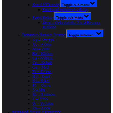
Karol Miškovský
Toggle sub-menu
Strieborné príborové solitéry
Pavol Renner
Toggle sub-menu
Život a dielo zlatníka Pavla Rennera
staršieho
Bohatstvo Banskej Bystrice
Toggle sub-menu
Ag – Striebro
As – Arzén
Au – Zlato
Ba – Bárium
Ca – Vápnik
Co – Kobalt
Cu – Meď
Fe – Železo
Hg – Ortuť
Ni – Nikel
Pb – Olovo
S – Síra
Sb – Antimón
U – Urán
W – Volfrám
Zn – Zinok
PERMOŇÁCKE AKTIVITY