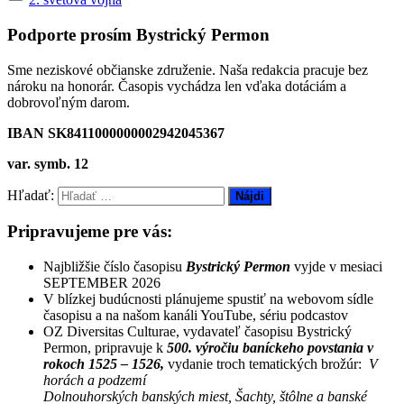
Podporte prosím Bystrický Permon
Sme neziskové občianske združenie. Naša redakcia pracuje bez
nároku na honorár. Časopis vychádza len vďaka dotáciám a
dobrovoľným darom.
IBAN SK8411000000002942045367
var. symb. 12
Hľadať:
Pripravujeme pre vás:
Najbližšie číslo časopisu
Bystrický Permon
vyjde v mesiaci
SEPTEMBER 2026
V blízkej budúcnosti plánujeme spustiť na webovom sídle
časopisu a na našom kanáli YouTube, sériu podcastov
OZ Diversitas Culturae, vydavateľ časopisu Bystrický
Permon, pripravuje k
500. výročiu baníckeho povstania v
rokoch 1525 – 1526,
vydanie troch tematických brožúr:
V
horách a podzemí
Dolnouhorských banských miest, Šachty, štôlne a banské