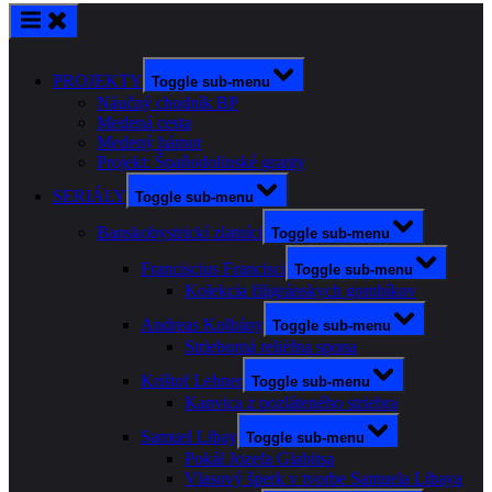
PROJEKTY
Toggle sub-menu
Náučný chodník BP
Medená cesta
Medený hámor
Projekt: Špaňodolinské granty
SERIÁLY
Toggle sub-menu
Banskobystrickí zlatníci
Toggle sub-menu
Franciscius Francisci
Toggle sub-menu
Kolekcia filigránskych gombíkov
Andreas Kolbány
Toggle sub-menu
Strieborná reliéfna spona
Krištof Lehner
Toggle sub-menu
Kanvica z pozláteného striebra
Samuel Libay
Toggle sub-menu
Pokál Jozefa Glabitsa
Vlasový šperk v tvorbe Samuela Libaya