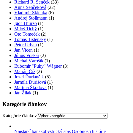
Richard R. Senček
(33)
Anna Senčeková
(22)
Vladimír Sklenka
(6)
Andrej Stollmann
(1)
Igor Thurzo
(1)
Miloš Tichý
(1)
Oto Tomeček
(2)
Tomas Trstensky
(1)
Peter Urban
(1)
Jan Vicen
(1)
Július Voskár
(2)
Michal Várošík
(1)
Ľubomír "Puky" Wágner
(3)
Marián Číž
(2)
Jozef Ďuriančík
(5)
Jarmila Ďurišová
(1)
Martina Škodová
(1)
Ján Žilák
(1)
Kategórie článkov
Kategórie článkov
Najstarší banskobystrický spis
Osobnosti histórie