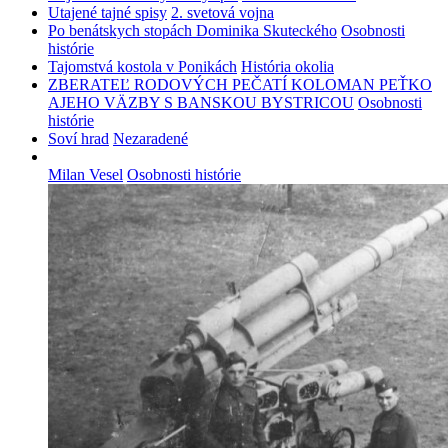
Utajené tajné spisy
2. svetová vojna
Po benátskych stopách Dominika Skuteckého
Osobnosti
histórie
Tajomstvá kostola v Ponikách
História okolia
ZBERATEĽ RODOVÝCH PEČATÍ KOLOMAN PEŤKO
AJEHO VÄZBY S BANSKOU BYSTRICOU
Osobnosti
histórie
Soví hrad
Nezaradené
Milan Vesel
Osobnosti histórie