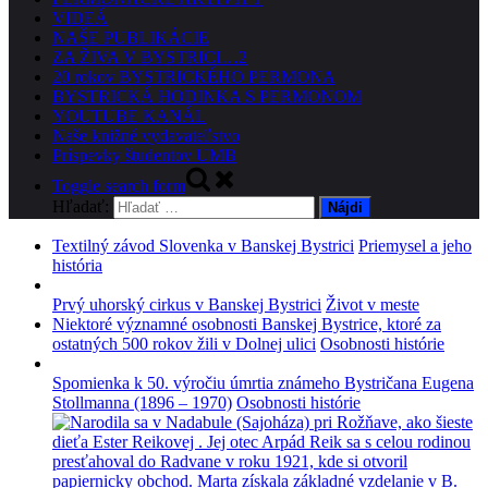
VIDEÁ
NAŠE PUBLIKÁCIE
ZA ŽIVA V BYSTRICI…2
20 rokov BYSTRICKÉHO PERMONA
BYSTRICKÁ HODINKA S PERMONOM
YOUTUBE KANÁL
Naše knižné vydavateľstvo
Príspevky študentov UMB
Toggle search form
Hľadať:
Textilný závod Slovenka v Banskej Bystrici
Priemysel a jeho
história
Prvý uhorský cirkus v Banskej Bystrici
Život v meste
Niektoré významné osobnosti Banskej Bystrice, ktoré za
ostatných 500 rokov žili v Dolnej ulici
Osobnosti histórie
Spomienka k 50. výročiu úmrtia známeho Bystričana Eugena
Stollmanna (1896 – 1970)
Osobnosti histórie