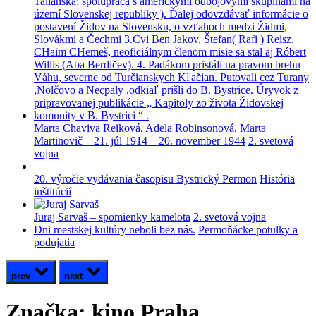
Marta Chaviva Reiková, Adela Robinsonová, Marta
Martinovič – 21. júl 1914 – 20. november 1944
2. svetová
vojna
20. výročie vydávania časopisu Bystrický Permon
História
inštitúcií
Juraj Sarvaš – spomienky kamelota
2. svetová vojna
Dni mestskej kultúry neboli bez nás.
Permoňácke potulky a
podujatia
prev
next
Značka:
kino Praha