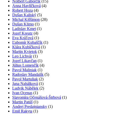
Notbert Gáborčík
(15)
Anna Havlíčková
(4)
Robert Hoza
(4)
Dušan Kaliský
(5)
Michal Kiššimon
(28)
Dušan Klimo
(1)
Ladislav Kmet
(1)
Jozef Kreutz
(4)
Eva Kráľová
(1)
Ľubomír Kubaščík
(1)
Klára Kubíčková
(1)
Martin Kvietok
(3)
Leo Lichvár
(1)
Jozef Likavčan
(1)
Július Lomenčík
(4)
Pavol Maliniak
(1)
Radoslav Mandalík
(5)
Pavol Martuliak
(2)
Jana Nahálková
(1)
Ludvik Nábělek
(2)
Ivan Ocenas
(1)
Slavomíra Očenášová-Štrbová
(1)
Martin Patúš
(1)
Andrej Predajniansky
(1)
Emil Rakyta
(1)