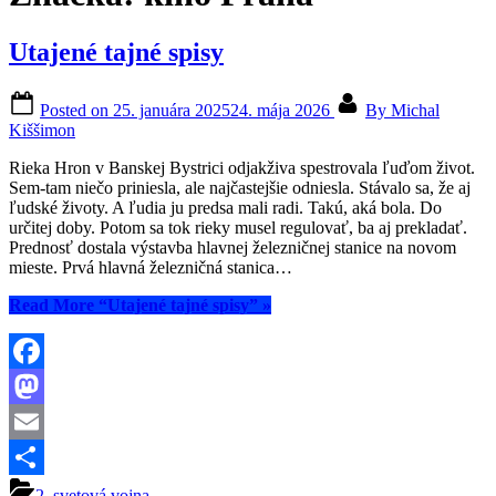
Utajené tajné spisy
Posted on
25. januára 2025
24. mája 2026
By
Michal
Kiššimon
Rieka Hron v Banskej Bystrici odjakživa spestrovala ľuďom život.
Sem-tam niečo priniesla, ale najčastejšie odniesla. Stávalo sa, že aj
ľudské životy. A ľudia ju predsa mali radi. Takú, aká bola. Do
určitej doby. Potom sa tok rieky musel regulovať, ba aj prekladať.
Prednosť dostala výstavba hlavnej železničnej stanice na novom
mieste. Prvá hlavná železničná stanica…
Read More
“Utajené tajné spisy”
»
Facebook
Mastodon
Email
Share
2. svetová vojna