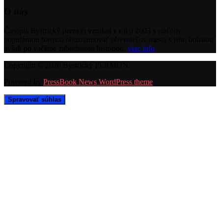
O nás
Časopis Bystrický permon vznikol v roku 2003 s cieľom
populárnou formou oboznamovať obyvateľov mesta s jeho bohatou
avšak po vačšine zabudnutou históriou.
viac info
Copyright © 2026 Bystrický PERMON.
Powered by
PressBook News WordPress theme
Spravovať súhlas