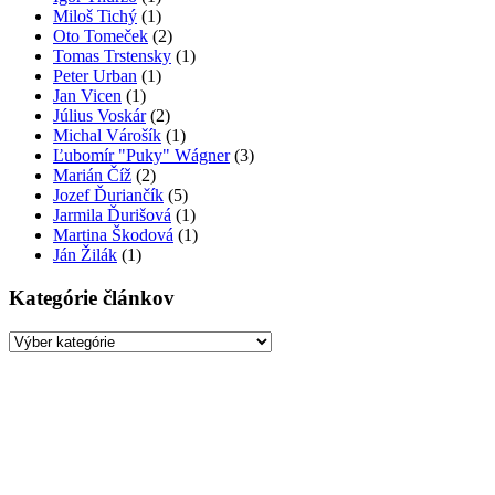
Miloš Tichý
(1)
Oto Tomeček
(2)
Tomas Trstensky
(1)
Peter Urban
(1)
Jan Vicen
(1)
Július Voskár
(2)
Michal Várošík
(1)
Ľubomír "Puky" Wágner
(3)
Marián Číž
(2)
Jozef Ďuriančík
(5)
Jarmila Ďurišová
(1)
Martina Škodová
(1)
Ján Žilák
(1)
Kategórie článkov
Kategórie
článkov