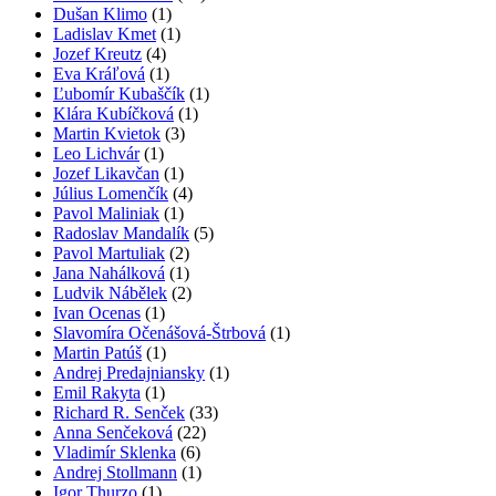
Dušan Klimo
(1)
Ladislav Kmet
(1)
Jozef Kreutz
(4)
Eva Kráľová
(1)
Ľubomír Kubaščík
(1)
Klára Kubíčková
(1)
Martin Kvietok
(3)
Leo Lichvár
(1)
Jozef Likavčan
(1)
Július Lomenčík
(4)
Pavol Maliniak
(1)
Radoslav Mandalík
(5)
Pavol Martuliak
(2)
Jana Nahálková
(1)
Ludvik Nábělek
(2)
Ivan Ocenas
(1)
Slavomíra Očenášová-Štrbová
(1)
Martin Patúš
(1)
Andrej Predajniansky
(1)
Emil Rakyta
(1)
Richard R. Senček
(33)
Anna Senčeková
(22)
Vladimír Sklenka
(6)
Andrej Stollmann
(1)
Igor Thurzo
(1)