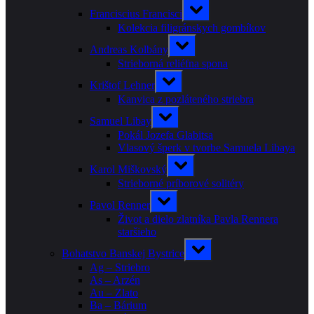
menu
Toggle
Franciscius Francisci
sub-
menu
Kolekcia filigránskych gombíkov
Toggle
Andreas Kolbány
sub-
menu
Strieborná reliéfna spona
Toggle
Krištof Lehner
sub-
menu
Kanvica z pozláteného striebra
Toggle
Samuel Libay
sub-
menu
Pokál Jozefa Glabitsa
Vlasový šperk v tvorbe Samuela Libaya
Toggle
Karol Miškovský
sub-
menu
Strieborné príborové solitéry
Toggle
Pavol Renner
sub-
menu
Život a dielo zlatníka Pavla Rennera
staršieho
Toggle
Bohatstvo Banskej Bystrice
sub-
menu
Ag – Striebro
As – Arzén
Au – Zlato
Ba – Bárium