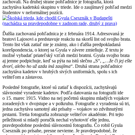
zachovali. Na druhej strane pohľadnice je fotografia, ktorá
zachytáva kadetskú skupinu v triede. Ide o zaujímavý pohľad medzi
študentov v neformálnej pozícii.
Ďalšia zachovaná pohľadnica je z februára 1914. Adresovaná je
bratovi Lajosovi a predstavuje reakciu na skorší list od svojho brata.
Tento list však zatiaľ nie je známy, ako i ďalšia predpokladaná
korešpondencia, o ktorej sa Gyula v závere zmieňuje. Z textu je
možné vybadať priateľský vzťah medzi bratmi. Gyula svojho brata
aj jemne podpichuje, keď sa pýta na istú slečnu „S“,
„…že či jej ešte
dvorí, alebo ho už azda iná zaujíma
“. Druhá strana pohľadnice
zachytáva kadetov v hrubých sivých uniformách, spolu s ich
veliteľom a zástavou.
Posledné fotografie, ktoré sú zatiaľ k dispozícii, zachytávajú
slávnostné vyradenie kadetov. Podľa datovania na fotografii ide
o 15. marec 1915. Vidno na nej početnú skupinu mladých vojakov
zoradených v dvojstupe a v polkruhu. Fotografie z vyradenia sú tri,
jedna zachytáva samotný akt prísahy – vojakov so zdvihnutými
prstami. Tretia fotografia zobrazuje veliteľov akadémie. Pri tejto
príležitosti si mladý poručík nechal vyhotoviť ešte jednu,
pravdepodobne poslednú slávnostnú fotografiu. Čo robil Gyula
Csesznák po prísahe, presne nevieme. Je pravdepodobné, že