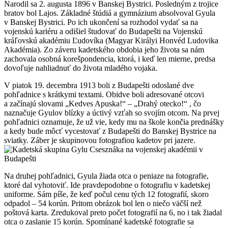
Narodil sa 2. augusta 1896 v Banskej Bystrici. Posledným z trojice
bratov bol Lajos. Základné štúdiá a gymnázium absolvoval Gyula
v Banskej Bystrici. Po ich ukončení sa rozhodol vydať sa na
vojenskú kariéru a odišiel študovať do Budapešti na Vojenskú
kráľovskú akadémiu Ľudovíka (Magyar Királyi Honvéd Ludovika
Akadémia). Zo záveru kadetského obdobia jeho života sa nám
zachovala osobná korešpondencia, ktorá, i keď len mierne, predsa
dovoľuje nahliadnuť do života mladého vojaka.
V piatok 19. decembra 1913 boli z Budapešti odoslané dve
pohľadnice s krátkymi textami. Obidve boli adresované otcovi
a začínajú slovami „Kedves Apuska!“ – „Drahý otecko!“ , čo
naznačuje Gyulov blízky a úctivý vzťah so svojím otcom. Na prvej
pohľadnici oznamuje, že už vie, kedy mu na škole končia prednášky
a kedy bude môcť vycestovať z Budapešti do Banskej Bystrice na
sviatky. Záber je skupinovou fotografiou kadetov pri jazere.
Na druhej pohľadnici, Gyula žiada otca o peniaze na fotografie,
ktoré dal vyhotoviť. Ide pravdepodobne o fotografiu v kadetskej
uniforme. Sám píše, že keď počul cenu tých 12 fotografií, skoro
odpadol – 54 korún. Pritom obrázok bol len o niečo väčší než
poštová karta. Zredukoval preto počet fotografií na 6, no i tak žiadal
otca o zaslanie 15 korún. Spomínané kadetské fotografie sa