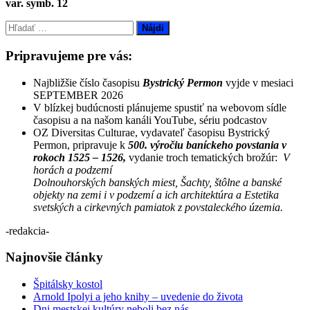
var. symb. 12
Hľadať:
Pripravujeme pre vás:
Najbližšie číslo časopisu
Bystrický Permon
vyjde v mesiaci
SEPTEMBER 2026
V blízkej budúcnosti plánujeme spustiť na webovom sídle
časopisu a na našom kanáli YouTube, sériu podcastov
OZ Diversitas Culturae, vydavateľ časopisu Bystrický
Permon, pripravuje k
500. výročiu baníckeho povstania v
rokoch 1525 – 1526,
vydanie troch tematických brožúr:
V
horách a podzemí
Dolnouhorských banských miest, Šachty, štôlne a banské
objekty na zemi i v podzemí a ich architektúra a Estetika
svetských
a
cirkevných pamiatok z povstaleckého územia.
-redakcia-
Najnovšie články
Špitálsky kostol
Arnold Ipolyi a jeho knihy – uvedenie do života
Dni mestskej kultúry neboli bez nás.