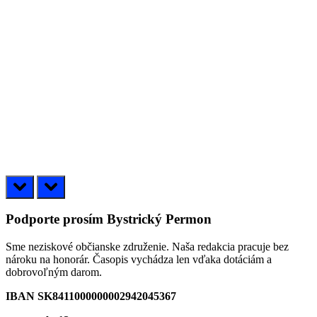
prev
next
Podporte prosím Bystrický Permon
Sme neziskové občianske združenie. Naša redakcia pracuje bez
nároku na honorár. Časopis vychádza len vďaka dotáciám a
dobrovoľným darom.
IBAN SK8411000000002942045367