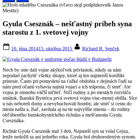
Gyula Csesznák – nešťastný príbeh syna
starostu z 1. svetovej vojny
Posted
By
10. júna 2014
15. októbra 2015
Richard R. Senček
on
Nech by sme dali vojne akýkoľvek prívlastok, nikdy sa nám
nepodarí zachytiť všetky útrapy, ktoré aj ten najmenší konflikt
prinesie. Často pri pomyslení na ťažké obdobia v dejinách ľudí sa
nám pred očami vybavia najmä vojaci a ich trápenia, či smrť. Ale
vojna je omnoho väčší ničiteľ. Ničí rodiny a po mestách rozvláča
smútok. Banskú Bystricu prvá svetová vojna viac-menej obišla. Síce
u nás nehoreli domy a nevybuchovali bomby, ale smrť si cestu do
mesta našla a, žiaľ, zavítala aj na tie najvyššie miesta – do rodiny
obľúbeného banskobystrického richtára a mešťanostu Gyulu
Csesznáka.
Richtár Gyula Csesznák mal 3 deti. Najstarší syn sa volal Gejza,
lenže nedožil sa ani jedného roka. Gyula bol druhorodeným synom.