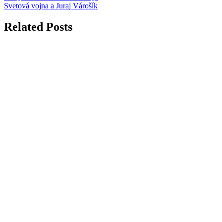
Post:
Next
Svetová vojna a Juraj Várošík
v
Post:
článku
Related Posts