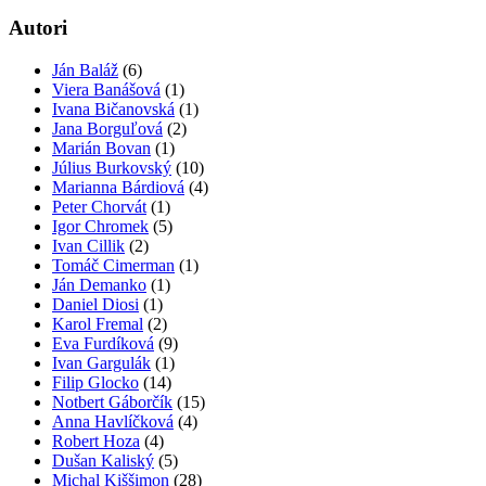
Autori
Ján Baláž
(6)
Viera Banášová
(1)
Ivana Bičanovská
(1)
Jana Borguľová
(2)
Marián Bovan
(1)
Július Burkovský
(10)
Marianna Bárdiová
(4)
Peter Chorvát
(1)
Igor Chromek
(5)
Ivan Cillik
(2)
Tomáč Cimerman
(1)
Ján Demanko
(1)
Daniel Diosi
(1)
Karol Fremal
(2)
Eva Furdíková
(9)
Ivan Gargulák
(1)
Filip Glocko
(14)
Notbert Gáborčík
(15)
Anna Havlíčková
(4)
Robert Hoza
(4)
Dušan Kaliský
(5)
Michal Kiššimon
(28)