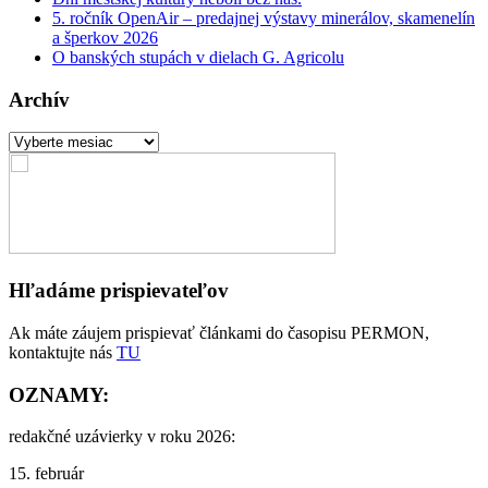
5. ročník OpenAir – predajnej výstavy minerálov, skamenelín
a šperkov 2026
O banských stupách v dielach G. Agricolu
Archív
Archív
Hľadáme prispievateľov
Ak máte záujem prispievať článkami do časopisu PERMON,
kontaktujte nás
TU
OZNAMY:
redakčné uzávierky v roku 2026:
15. február