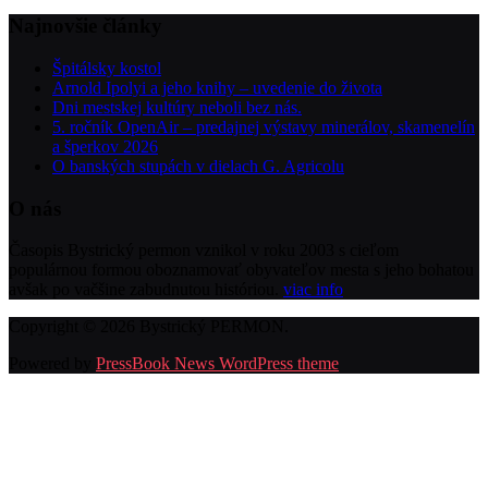
Najnovšie články
Špitálsky kostol
Arnold Ipolyi a jeho knihy – uvedenie do života
Dni mestskej kultúry neboli bez nás.
5. ročník OpenAir – predajnej výstavy minerálov, skamenelín
a šperkov 2026
O banských stupách v dielach G. Agricolu
O nás
Časopis Bystrický permon vznikol v roku 2003 s cieľom
populárnou formou oboznamovať obyvateľov mesta s jeho bohatou
avšak po vačšine zabudnutou históriou.
viac info
Copyright © 2026 Bystrický PERMON.
Powered by
PressBook News WordPress theme