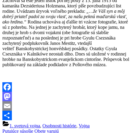
Zachoval sa ešte jeden lístok poľnej pošty z 15. júna 1915 od
kamaráta Dezsideriusa Holzmana, ktorý píše povzbudzujúci list
rodine. Uvádzam úryvok voľného prekladu:
„…že Váš syn a môj
dobrý priateľ padol za svoju vlasť, za našu peknú maďarskú vlasť,
ako hrdina.“
Rodina uchováva aj ďalšie tri vzácne fotografie, ktoré
sú z pohrebu. Na jednej je zachytený hrobár, ktorý kope jamu, na
druhej je hrob s dvomi vojakmi (obe fotografie sú slabšie
rozpoznateľné) a na poslednej je pri hrobe Gyulu Csezsnáka
zachytený podplukovník Janos Mestitz, vtedajší
veliteľ Banskobystrickej honvédskej posádky. Ostatky Gyula
Csesznáka v Kalnikówe neostali dlho. Dnes sú uložené v rodinnej
hrobke na Banskobystrickom evanjelickom cintoríne. Príspevok bol
publikovaný na základe podkladov z Poštového múzea.
Facebook
Mastodon
Email
Share
1. svetová vojna
,
Osobnosti histórie
,
Vojna
Navigácia
Previous
Putujúce súsošie Obete varujú