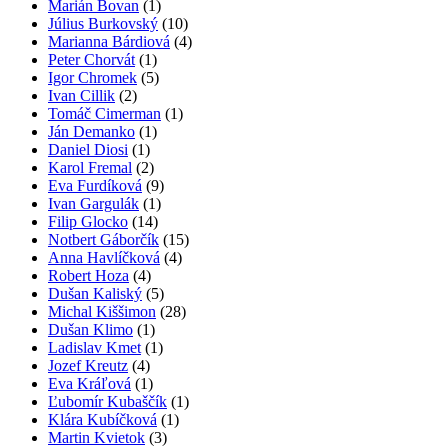
Marián Bovan
(1)
Július Burkovský
(10)
Marianna Bárdiová
(4)
Peter Chorvát
(1)
Igor Chromek
(5)
Ivan Cillik
(2)
Tomáč Cimerman
(1)
Ján Demanko
(1)
Daniel Diosi
(1)
Karol Fremal
(2)
Eva Furdíková
(9)
Ivan Gargulák
(1)
Filip Glocko
(14)
Notbert Gáborčík
(15)
Anna Havlíčková
(4)
Robert Hoza
(4)
Dušan Kaliský
(5)
Michal Kiššimon
(28)
Dušan Klimo
(1)
Ladislav Kmet
(1)
Jozef Kreutz
(4)
Eva Kráľová
(1)
Ľubomír Kubaščík
(1)
Klára Kubíčková
(1)
Martin Kvietok
(3)