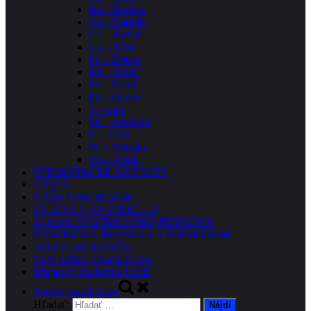
Ba – Bárium
Ca – Vápnik
Co – Kobalt
Cu – Meď
Fe – Železo
Hg – Ortuť
Ni – Nikel
Pb – Olovo
S – Síra
Sb – Antimón
U – Urán
W – Volfrám
Zn – Zinok
PERMOŇÁCKE AKTIVITY
VIDEÁ
NAŠE PUBLIKÁCIE
ZA ŽIVA V BYSTRICI…2
20 rokov BYSTRICKÉHO PERMONA
BYSTRICKÁ HODINKA S PERMONOM
YOUTUBE KANÁL
Naše knižné vydavateľstvo
Príspevky študentov UMB
Toggle search form
Hľadať: