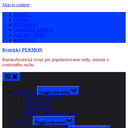
Skip to content
DOMOV
O NÁS
REDAKCIA
ODBERNÉ MIESTA
ARCHÍV ČÍSEL
KONTAKT
Bystrický PERMON
Banskobystrická revue pre popularizovanie vedy, umenia a
cestovného ruchu
PROJEKTY
Toggle sub-menu
Náučný chodník BP
Medená cesta
Medený hámor
Projekt: Špaňodolinské granty
SERIÁLY
Toggle sub-menu