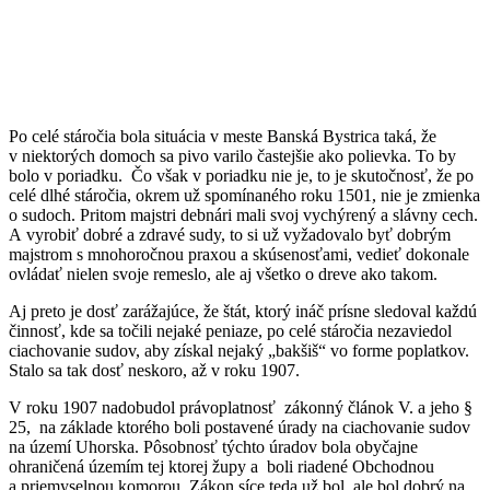
Po celé stáročia bola situácia v meste Banská Bystrica taká, že
v niektorých domoch sa pivo varilo častejšie ako polievka. To by
bolo v poriadku. Čo však v poriadku nie je, to je skutočnosť, že po
celé dlhé stáročia, okrem už spomínaného roku 1501, nie je zmienka
o sudoch. Pritom majstri debnári mali svoj vychýrený a slávny cech.
A vyrobiť dobré a zdravé sudy, to si už vyžadovalo byť dobrým
majstrom s mnohoročnou praxou a skúsenosťami, vedieť dokonale
ovládať nielen svoje remeslo, ale aj všetko o dreve ako takom.
Aj preto je dosť zarážajúce, že štát, ktorý ináč prísne sledoval každú
činnosť, kde sa točili nejaké peniaze, po celé stáročia nezaviedol
ciachovanie sudov, aby získal nejaký „bakšiš“ vo forme poplatkov.
Stalo sa tak dosť neskoro, až v roku 1907.
V roku 1907 nadobudol právoplatnosť zákonný článok V. a jeho §
25, na základe ktorého boli postavené úrady na ciachovanie sudov
na území Uhorska. Pôsobnosť týchto úradov bola obyčajne
ohraničená územím tej ktorej župy a boli riadené Obchodnou
a priemyselnou komorou. Zákon síce teda už bol, ale bol dobrý na