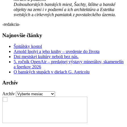
Dolnouhorských banských miest, Šachty, štôlne a banské
objekty na zemi i v podzemí a ich architektúra a Estetika
svetských
a
cirkevných pamiatok z povstaleckého územia.
-redakcia-
Najnovšie články
Špitálsky kostol
Arnold Ipolyi a jeho knihy – uvedenie do života
Dni mestskej kultúry neboli bez nás.
5. ročník OpenAir – predajnej výstavy minerálov, skamenelín
a šperkov 2026
O banských stupách v dielach G. Agricolu
Archív
Archív