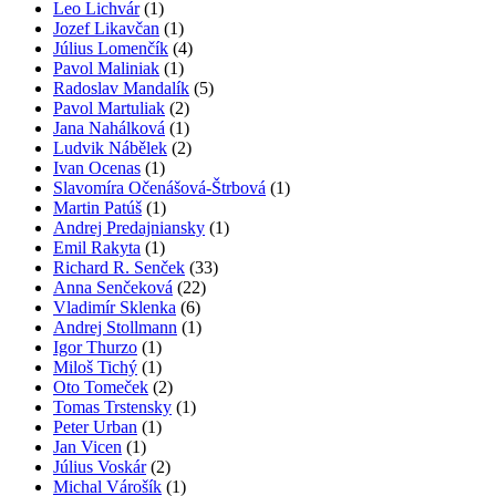
Leo Lichvár
(1)
Jozef Likavčan
(1)
Július Lomenčík
(4)
Pavol Maliniak
(1)
Radoslav Mandalík
(5)
Pavol Martuliak
(2)
Jana Nahálková
(1)
Ludvik Nábělek
(2)
Ivan Ocenas
(1)
Slavomíra Očenášová-Štrbová
(1)
Martin Patúš
(1)
Andrej Predajniansky
(1)
Emil Rakyta
(1)
Richard R. Senček
(33)
Anna Senčeková
(22)
Vladimír Sklenka
(6)
Andrej Stollmann
(1)
Igor Thurzo
(1)
Miloš Tichý
(1)
Oto Tomeček
(2)
Tomas Trstensky
(1)
Peter Urban
(1)
Jan Vicen
(1)
Július Voskár
(2)
Michal Várošík
(1)