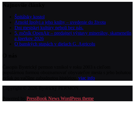
Najnovšie články
Špitálsky kostol
Arnold Ipolyi a jeho knihy – uvedenie do života
Dni mestskej kultúry neboli bez nás.
5. ročník OpenAir – predajnej výstavy minerálov, skamenelín
a šperkov 2026
O banských stupách v dielach G. Agricolu
O nás
Časopis Bystrický permon vznikol v roku 2003 s cieľom
populárnou formou oboznamovať obyvateľov mesta s jeho bohatou
avšak po vačšine zabudnutou históriou.
viac info
Copyright © 2026 Bystrický PERMON.
Powered by
PressBook News WordPress theme