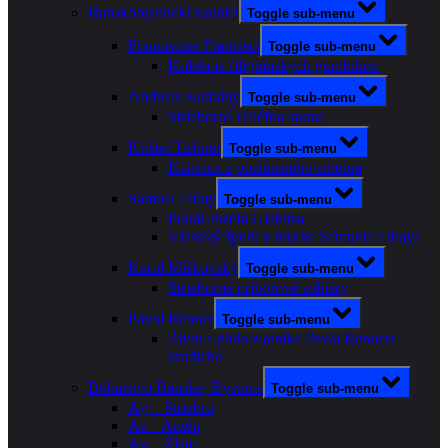
Banskobystrickí zlatníci
Toggle sub-menu
Franciscius Francisci
Toggle sub-menu
Kolekcia filigránskych gombíkov
Andreas Kolbány
Toggle sub-menu
Strieborná reliéfna spona
Krištof Lehner
Toggle sub-menu
Kanvica z pozláteného striebra
Samuel Libay
Toggle sub-menu
Pokál Jozefa Glabitsa
Vlasový šperk v tvorbe Samuela Libaya
Karol Miškovský
Toggle sub-menu
Strieborné príborové solitéry
Pavol Renner
Toggle sub-menu
Život a dielo zlatníka Pavla Rennera
staršieho
Bohatstvo Banskej Bystrice
Toggle sub-menu
Ag – Striebro
As – Arzén
Au – Zlato