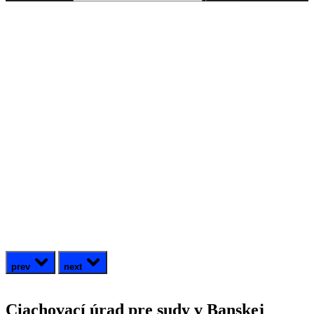
prev
next
Ciachovací úrad pre sudy v Banskej