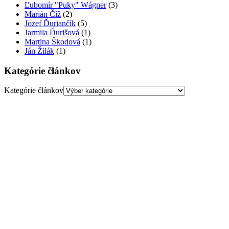
Ľubomír "Puky" Wágner
(3)
Marián Číž
(2)
Jozef Ďuriančík
(5)
Jarmila Ďurišová
(1)
Martina Škodová
(1)
Ján Žilák
(1)
Kategórie článkov
Kategórie článkov