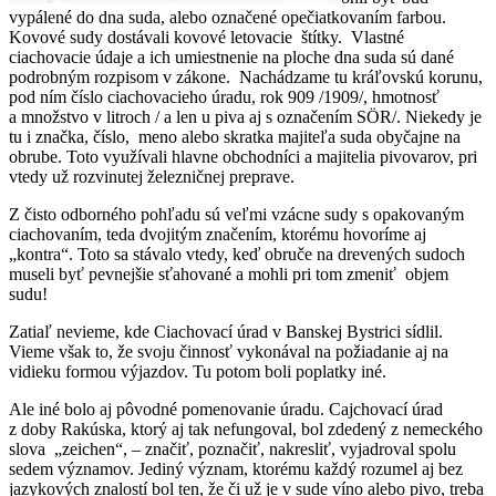
vypálené do dna suda, alebo označené opečiatkovaním farbou.
Kovové sudy dostávali kovové letovacie štítky. Vlastné
ciachovacie údaje a ich umiestnenie na ploche dna suda sú dané
podrobným rozpisom v zákone. Nachádzame tu kráľovskú korunu,
pod ním číslo ciachovacieho úradu, rok 909 /1909/, hmotnosť
a množstvo v litroch / a len u piva aj s označením SÖR/. Niekedy je
tu i značka, číslo, meno alebo skratka majiteľa suda obyčajne na
obrube. Toto využívali hlavne obchodníci a majitelia pivovarov, pri
vtedy už rozvinutej železničnej preprave.
Z čisto odborného pohľadu sú veľmi vzácne sudy s opakovaným
ciachovaním, teda dvojitým značením, ktorému hovoríme aj
„kontra“. Toto sa stávalo vtedy, keď obruče na drevených sudoch
museli byť pevnejšie sťahované a mohli pri tom zmeniť objem
sudu!
Zatiaľ nevieme, kde Ciachovací úrad v Banskej Bystrici sídlil.
Vieme však to, že svoju činnosť vykonával na požiadanie aj na
vidieku formou výjazdov. Tu potom boli poplatky iné.
Ale iné bolo aj pôvodné pomenovanie úradu. Cajchovací úrad
z doby Rakúska, ktorý aj tak nefungoval, bol zdedený z nemeckého
slova „zeichen“, – značiť, poznačiť, nakresliť, vyjadroval spolu
sedem významov. Jediný význam, ktorému každý rozumel aj bez
jazykových znalostí bol ten, že či už je v sude víno alebo pivo, treba