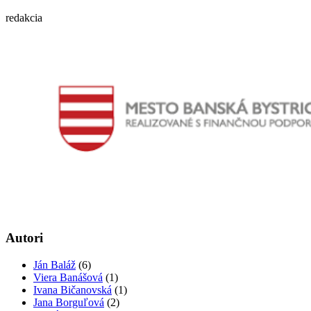
redakcia
Autori
Ján Baláž
(6)
Viera Banášová
(1)
Ivana Bičanovská
(1)
Jana Borguľová
(2)