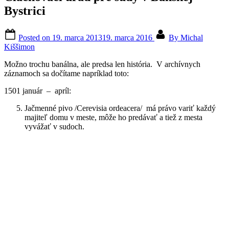
Bystrici
Posted on
19. marca 2013
19. marca 2016
By
Michal
Kiššimon
Možno trochu banálna, ale predsa len história. V archívnych
záznamoch sa dočítame napríklad toto:
1501 január – apríl:
Jačmenné pivo /Cerevisia ordeacera/ má právo variť každý
majiteľ domu v meste, môže ho predávať a tiež z mesta
vyvážať v sudoch.