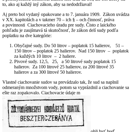
to, ako aj každý iný zákon, aby sa nedodržiaval!
Aj preto bol vydaný opakovane a to 7. januára 1909. Zákon uvádza
v XX. kapitolách a v takmer 70 – ich § – och činnosť, práva
a povinnosti Ciachovacieho úradu pre sudy. Čisto z laického
pohľadu je zaujímavá tá skutočnosť, že zákon delí sudy podľa
poplatku na dve kategórie:
Obyčajné sudy. Do 50 litrov – poplatok 15 halierov, 51 –
150 litrov – poplatok 25 halierov. Nad 150 litrov – poplatok
za každých 10 litrov – 2 haliere.
Pivové sudy. 12,5, 25, a 50 litrové sudy poplatok 15
halierov. Za 100 litrové 25 halierov, za 200 litrové 35
halierov a za 300 litrové 50 halierov.
Vlastné ciachovanie sudov sa prevádzalo tak, že sud sa naplnil
odmeraným množstvom vody, potom sa vyprázdnil a ciachovanie sa
ešte raz zopakovalo. Ciachovacie údaje m
ohli byť buď