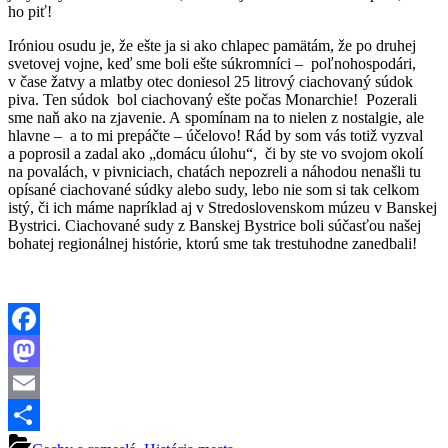
ho piť!
Iróniou osudu je, že ešte ja si ako chlapec pamätám, že po druhej
svetovej vojne, keď sme boli ešte súkromníci – poľnohospodári,
v čase žatvy a mlatby otec doniesol 25 litrový ciachovaný súdok
piva. Ten súdok bol ciachovaný ešte počas Monarchie! Pozerali
sme naň ako na zjavenie. A spomínam na to nielen z nostalgie, ale
hlavne – a to mi prepáčte – účelovo! Rád by som vás totiž vyzval
a poprosil a zadal ako „domácu úlohu“, či by ste vo svojom okolí
na povalách, v pivniciach, chatách nepozreli a náhodou nenašli tu
opísané ciachované súdky alebo sudy, lebo nie som si tak celkom
istý, či ich máme napríklad aj v Stredoslovenskom múzeu v Banskej
Bystrici. Ciachované sudy z Banskej Bystrice boli súčasťou našej
bohatej regionálnej histórie, ktorú sme tak trestuhodne zanedbali!
Facebook
Mastodon
Email
Share