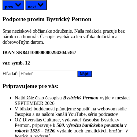
prev
next
Podporte prosím Bystrický Permon
Sme neziskové občianske združenie. Naša redakcia pracuje bez
nároku na honorár. Časopis vychádza len vďaka dotáciám a
dobrovoľným darom.
IBAN SK8411000000002942045367
var. symb. 12
Hľadať:
Pripravujeme pre vás:
Najbližšie číslo časopisu
Bystrický Permon
vyjde v mesiaci
SEPTEMBER 2026
V blízkej budúcnosti plánujeme spustiť na webovom sídle
časopisu a na našom kanáli YouTube, sériu podcastov
OZ Diversitas Culturae, vydavateľ časopisu Bystrický
Permon, pripravuje k
500. výročiu baníckeho povstania v
rokoch 1525 – 1526,
vydanie troch tematických brožúr:
V
horách a podzemí