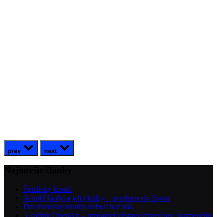
prev
next
Najnovšie články
Špitálsky kostol
Arnold Ipolyi a jeho knihy – uvedenie do života
Dni mestskej kultúry neboli bez nás.
5. ročník OpenAir – predajnej výstavy minerálov, skamenelín