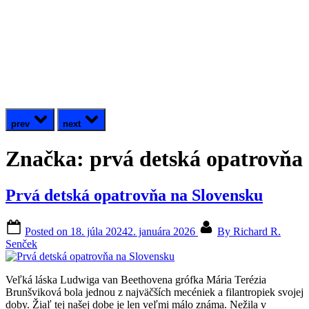
prev
next
Značka:
prvá detská opatrovňa
Prvá detská opatrovňa na Slovensku
Posted on
18. júla 2024
2. januára 2026
By
Richard R.
Senček
Veľká láska Ludwiga van Beethovena grófka Mária Terézia
Brunšviková bola jednou z najväčších mecéniek a filantropiek svojej
doby. Žiaľ tej našej dobe je len veľmi málo známa. Nežila v