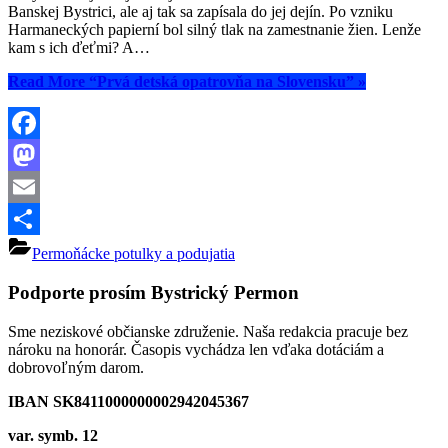
Banskej Bystrici, ale aj tak sa zapísala do jej dejín. Po vzniku
Harmaneckých papierní bol silný tlak na zamestnanie žien. Lenže
kam s ich ďeťmi? A…
Read More
“Prvá detská opatrovňa na Slovensku”
»
Facebook
Mastodon
Email
Share
Permoňácke potulky a podujatia
Podporte prosím Bystrický Permon
Sme neziskové občianske združenie. Naša redakcia pracuje bez
nároku na honorár. Časopis vychádza len vďaka dotáciám a
dobrovoľným darom.
IBAN SK8411000000002942045367
var. symb. 12