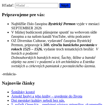
Hľadať:
Pripravujeme pre vás:
Najbližšie číslo časopisu
Bystrický Permon
vyjde v mesiaci
SEPTEMBER 2026
V blízkej budúcnosti plánujeme spustiť na webovom sídle
časopisu a na našom kanáli YouTube, sériu podcastov
OZ Diversitas Culturae, vydavateľ časopisu Bystrický
Permon, pripravuje k
500. výročiu baníckeho povstania v
rokoch 1525 – 1526,
vydanie troch tematických brožúr:
V
horách a podzemí
Dolnouhorských banských miest, Šachty, štôlne a banské
objekty na zemi i v podzemí a ich architektúra a Estetika
svetských
a
cirkevných pamiatok z povstaleckého územia.
-redakcia-
Najnovšie články
Špitálsky kostol
Arnold Ipolyi a jeho knihy – uvedenie do života
Dni mestskej kultúry neboli bez nás.
5. ročník OpenAir – predajnej výstavy minerálov, skamenelín