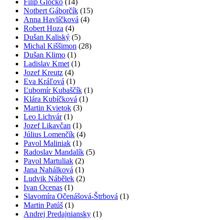
Filip Glocko
(14)
Notbert Gáborčík
(15)
Anna Havlíčková
(4)
Robert Hoza
(4)
Dušan Kaliský
(5)
Michal Kiššimon
(28)
Dušan Klimo
(1)
Ladislav Kmet
(1)
Jozef Kreutz
(4)
Eva Kráľová
(1)
Ľubomír Kubaščík
(1)
Klára Kubíčková
(1)
Martin Kvietok
(3)
Leo Lichvár
(1)
Jozef Likavčan
(1)
Július Lomenčík
(4)
Pavol Maliniak
(1)
Radoslav Mandalík
(5)
Pavol Martuliak
(2)
Jana Nahálková
(1)
Ludvik Nábělek
(2)
Ivan Ocenas
(1)
Slavomíra Očenášová-Štrbová
(1)
Martin Patúš
(1)
Andrej Predajniansky
(1)