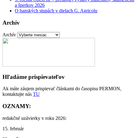
a šperkov 2026
O banských stupách v dielach G. Agricolu
Archív
Archív
Hľadáme prispievateľov
Ak máte záujem prispievať článkami do časopisu PERMON,
kontaktujte nás
TU
OZNAMY:
redakčné uzávierky v roku 2026:
15. február