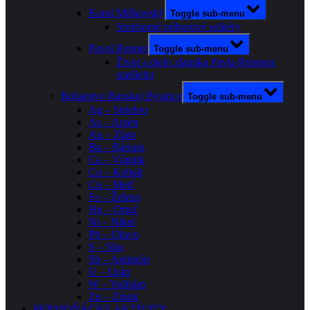
Karol Miškovský
Toggle sub-menu
Strieborné príborové solitéry
Pavol Renner
Toggle sub-menu
Život a dielo zlatníka Pavla Rennera
staršieho
Bohatstvo Banskej Bystrice
Toggle sub-menu
Ag – Striebro
As – Arzén
Au – Zlato
Ba – Bárium
Ca – Vápnik
Co – Kobalt
Cu – Meď
Fe – Železo
Hg – Ortuť
Ni – Nikel
Pb – Olovo
S – Síra
Sb – Antimón
U – Urán
W – Volfrám
Zn – Zinok
PERMOŇÁCKE AKTIVITY