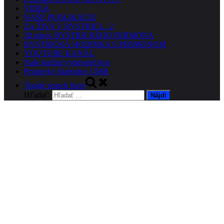
VIDEÁ
NAŠE PUBLIKÁCIE
ZA ŽIVA V BYSTRICI…2
20 rokov BYSTRICKÉHO PERMONA
BYSTRICKÁ HODINKA S PERMONOM
YOUTUBE KANÁL
Naše knižné vydavateľstvo
Príspevky študentov UMB
Toggle search form
Hľadať: