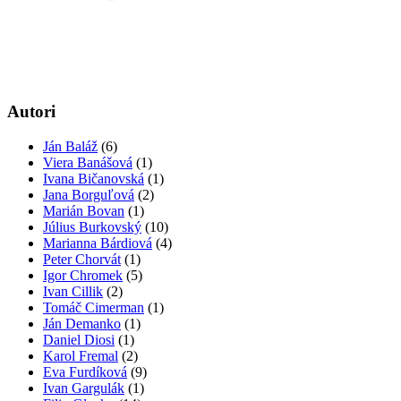
Autori
Ján Baláž
(6)
Viera Banášová
(1)
Ivana Bičanovská
(1)
Jana Borguľová
(2)
Marián Bovan
(1)
Július Burkovský
(10)
Marianna Bárdiová
(4)
Peter Chorvát
(1)
Igor Chromek
(5)
Ivan Cillik
(2)
Tomáč Cimerman
(1)
Ján Demanko
(1)
Daniel Diosi
(1)
Karol Fremal
(2)
Eva Furdíková
(9)
Ivan Gargulák
(1)