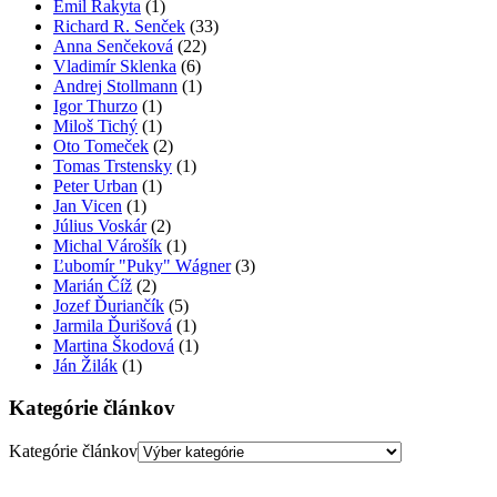
Emil Rakyta
(1)
Richard R. Senček
(33)
Anna Senčeková
(22)
Vladimír Sklenka
(6)
Andrej Stollmann
(1)
Igor Thurzo
(1)
Miloš Tichý
(1)
Oto Tomeček
(2)
Tomas Trstensky
(1)
Peter Urban
(1)
Jan Vicen
(1)
Július Voskár
(2)
Michal Várošík
(1)
Ľubomír "Puky" Wágner
(3)
Marián Číž
(2)
Jozef Ďuriančík
(5)
Jarmila Ďurišová
(1)
Martina Škodová
(1)
Ján Žilák
(1)
Kategórie článkov
Kategórie článkov