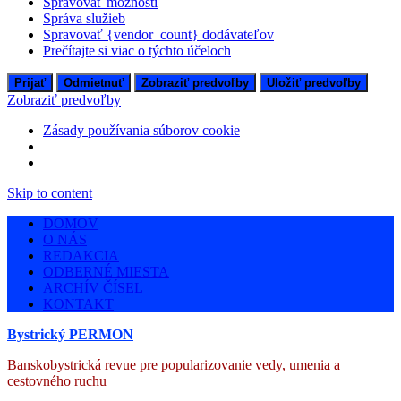
Spravovať možnosti
Správa služieb
Spravovať {vendor_count} dodávateľov
Prečítajte si viac o týchto účeloch
Prijať
Odmietnuť
Zobraziť predvoľby
Uložiť predvoľby
Zobraziť predvoľby
Zásady používania súborov cookie
Skip to content
DOMOV
O NÁS
REDAKCIA
ODBERNÉ MIESTA
ARCHÍV ČÍSEL
KONTAKT
Bystrický PERMON
Banskobystrická revue pre popularizovanie vedy, umenia a
cestovného ruchu