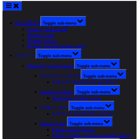
PROJEKTY
Toggle sub-menu
Náučný chodník BP
Medená cesta
Medený hámor
Projekt: Špaňodolinské granty
SERIÁLY
Toggle sub-menu
Banskobystrickí zlatníci
Toggle sub-menu
Franciscius Francisci
Toggle sub-menu
Kolekcia filigránskych gombíkov
Andreas Kolbány
Toggle sub-menu
Strieborná reliéfna spona
Krištof Lehner
Toggle sub-menu
Kanvica z pozláteného striebra
Samuel Libay
Toggle sub-menu
Pokál Jozefa Glabitsa
Vlasový šperk v tvorbe Samuela Libaya