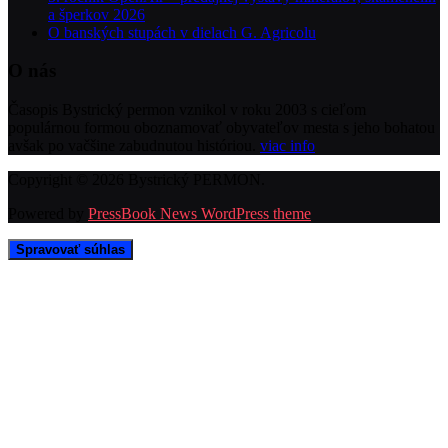
a šperkov 2026
O banských stupách v dielach G. Agricolu
O nás
Časopis Bystrický permon vznikol v roku 2003 s cieľom
populárnou formou oboznamovať obyvateľov mesta s jeho bohatou
avšak po vačšine zabudnutou históriou.
viac info
Copyright © 2026 Bystrický PERMON.
Powered by
PressBook News WordPress theme
Spravovať súhlas