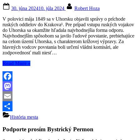
Posted
By
30. júna 2024
10. júla 2024
Robert Hoza
on
V polovici mája 1849 sa v Uhorsku objavili správy o príchode
ruských oddielov do Krakova¹. Pre prípad vstupu ruských vojakov
do Uhorska sa okamžite hľadala najvhodnejšia forma odporu.
Najvhodnejším spôsobom sa javilo ľudové povstanie, prebiehajúce
na celom území Uhorska, s charakterom krížovej výpravy. Za
hlavných vodcov povstania boli určení vládni komisári, ale
zodpovednosť mali niesť…
“BANSKÁ
Read More
»
BYSTRICA
PO
VSTUPE
RUSOV
Facebook
DO
Mastodon
UHORSKA
ROKU
Email
1849
–
Share
História mesta
1.
časť”
Podporte prosím Bystrický Permon