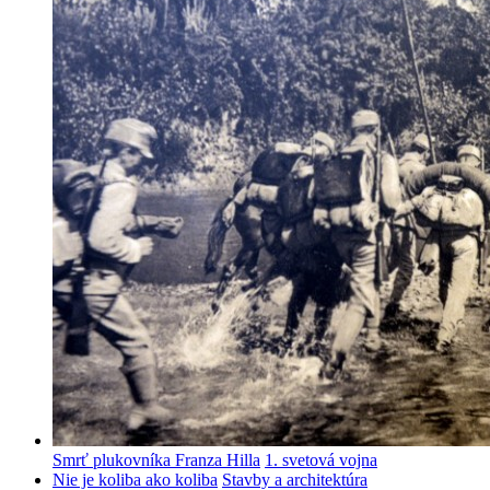
Smrť plukovníka Franza Hilla
1. svetová vojna
Nie je koliba ako koliba
Stavby a architektúra