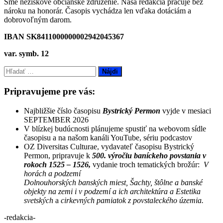
Sme neziskové občianske združenie. Naša redakcia pracuje bez
nároku na honorár. Časopis vychádza len vďaka dotáciám a
dobrovoľným darom.
IBAN SK8411000000002942045367
var. symb. 12
Hľadať:
Pripravujeme pre vás:
Najbližšie číslo časopisu
Bystrický Permon
vyjde v mesiaci
SEPTEMBER 2026
V blízkej budúcnosti plánujeme spustiť na webovom sídle
časopisu a na našom kanáli YouTube, sériu podcastov
OZ Diversitas Culturae, vydavateľ časopisu Bystrický
Permon, pripravuje k
500. výročiu baníckeho povstania v
rokoch 1525 – 1526,
vydanie troch tematických brožúr:
V
horách a podzemí
Dolnouhorských banských miest, Šachty, štôlne a banské
objekty na zemi i v podzemí a ich architektúra a Estetika
svetských
a
cirkevných pamiatok z povstaleckého územia.
-redakcia-