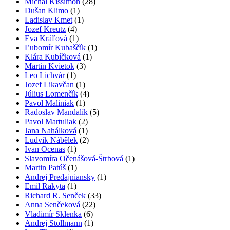
Michal Kiššimon
(28)
Dušan Klimo
(1)
Ladislav Kmet
(1)
Jozef Kreutz
(4)
Eva Kráľová
(1)
Ľubomír Kubaščík
(1)
Klára Kubíčková
(1)
Martin Kvietok
(3)
Leo Lichvár
(1)
Jozef Likavčan
(1)
Július Lomenčík
(4)
Pavol Maliniak
(1)
Radoslav Mandalík
(5)
Pavol Martuliak
(2)
Jana Nahálková
(1)
Ludvik Nábělek
(2)
Ivan Ocenas
(1)
Slavomíra Očenášová-Štrbová
(1)
Martin Patúš
(1)
Andrej Predajniansky
(1)
Emil Rakyta
(1)
Richard R. Senček
(33)
Anna Senčeková
(22)
Vladimír Sklenka
(6)
Andrej Stollmann
(1)