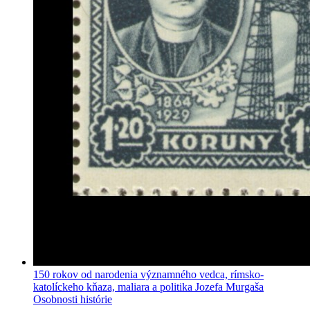
150 rokov od narodenia významného vedca, rímsko-
katolíckeho kňaza, maliara a politika Jozefa Murgaša
Osobnosti histórie