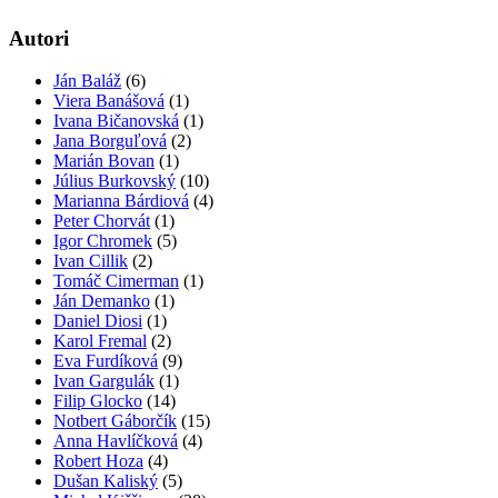
Autori
Ján Baláž
(6)
Viera Banášová
(1)
Ivana Bičanovská
(1)
Jana Borguľová
(2)
Marián Bovan
(1)
Július Burkovský
(10)
Marianna Bárdiová
(4)
Peter Chorvát
(1)
Igor Chromek
(5)
Ivan Cillik
(2)
Tomáč Cimerman
(1)
Ján Demanko
(1)
Daniel Diosi
(1)
Karol Fremal
(2)
Eva Furdíková
(9)
Ivan Gargulák
(1)
Filip Glocko
(14)
Notbert Gáborčík
(15)
Anna Havlíčková
(4)
Robert Hoza
(4)
Dušan Kaliský
(5)