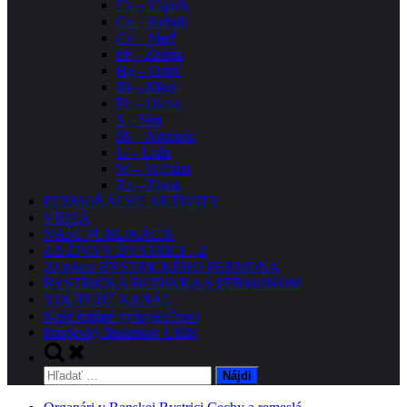
Ca – Vápnik
Co – Kobalt
Cu – Meď
Fe – Železo
Hg – Ortuť
Ni – Nikel
Pb – Olovo
S – Síra
Sb – Antimón
U – Urán
W – Volfrám
Zn – Zinok
PERMOŇÁCKE AKTIVITY
VIDEÁ
NAŠE PUBLIKÁCIE
ZA ŽIVA V BYSTRICI…2
20 rokov BYSTRICKÉHO PERMONA
BYSTRICKÁ HODINKA S PERMONOM
YOUTUBE KANÁL
Naše knižné vydavateľstvo
Príspevky študentov UMB
Toggle
search
Hľadať:
form