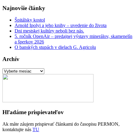
Najnovšie články
Špitálsky kostol
Arnold Ipolyi a jeho knihy – uvedenie do života
Dni mestskej kultúry neboli bez nás.
5. ročník OpenAir – predajnej výstavy minerálov, skamenelín
a šperkov 2026
O banských stupách v dielach G. Agricolu
Archív
Archív
Hľadáme prispievateľov
Ak máte záujem prispievať článkami do časopisu PERMON,
kontaktujte nás
TU