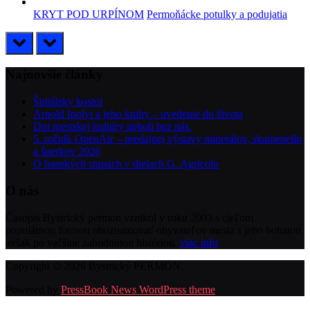
KRYT POD URPÍNOM
Permoňácke potulky a podujatia
prev
next
Najnovšie články
Špitálsky kostol
Arnold Ipolyi a jeho knihy – uvedenie do života
Dni mestskej kultúry neboli bez nás.
5. ročník OpenAir – predajnej výstavy minerálov, skamenelín
a šperkov 2026
O banských stupách v dielach G. Agricolu
O nás
Časopis Bystrický permon vznikol v roku 2003 s cieľom
populárnou formou oboznamovať obyvateľov mesta s jeho bohatou
avšak po vačšine zabudnutou históriou.
viac info
Copyright © 2026 Bystrický PERMON.
Powered by
PressBook News WordPress theme