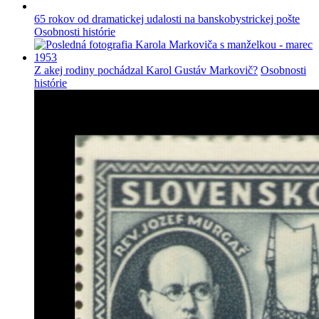
65 rokov od dramatickej udalosti na banskobystrickej pošte
Osobnosti histórie
Z akej rodiny pochádzal Karol Gustáv Markovič?
Osobnosti
histórie