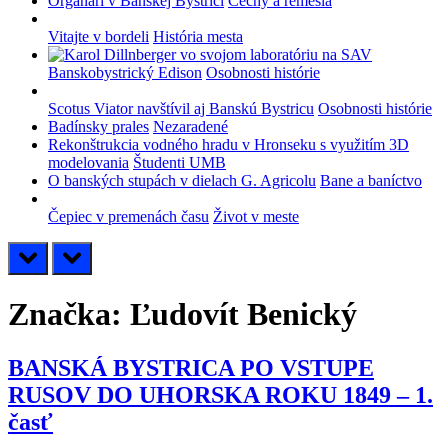
Organári v Banskej Bystrici
Cechy a remeslá
Vitajte v bordeli
História mesta
Banskobystrický Edison
Osobnosti histórie
Scotus Viator navštívil aj Banskú Bystricu
Osobnosti histórie
Badínsky prales
Nezaradené
Rekonštrukcia vodného hradu v Hronseku s využitím 3D
modelovania
Študenti UMB
O banských stupách v dielach G. Agricolu
Bane a baníctvo
Čepiec v premenách času
Život v meste
prev
next
Značka:
Ľudovít Benický
BANSKÁ BYSTRICA PO VSTUPE
RUSOV DO UHORSKA ROKU 1849 – 1.
časť