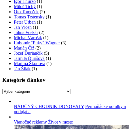
Igor Thurzo
(1)
Miloš Tichý
(1)
Oto Tomeček
(2)
Tomas Trstensky
(1)
Peter Urban
(1)
Jan Vicen
(1)
Július Voskár
(2)
Michal Várošík
(1)
Ľubomír "Puky" Wágner
(3)
Marián Číž
(2)
Jozef Ďuriančík
(5)
Jarmila Ďurišová
(1)
Martina Škodová
(1)
Ján Žilák
(1)
Kategórie článkov
Kategórie
článkov
NÁUČNÝ CHODNÍK DONOVALY
Permoňácke potulky a
podujatia
Vianočné reklamy
Život v meste