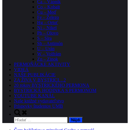
Ca – Vápnik
Co – Kobalt
Cu – Meď
Fe – Železo
Hg – Ortuť
Ni – Nikel
Pb – Olovo
S – Síra
Sb – Antimón
U – Urán
W – Volfrám
Zn – Zinok
PERMOŇÁCKE AKTIVITY
VIDEÁ
NAŠE PUBLIKÁCIE
ZA ŽIVA V BYSTRICI…2
20 rokov BYSTRICKÉHO PERMONA
BYSTRICKÁ HODINKA S PERMONOM
YOUTUBE KANÁL
Naše knižné vydavateľstvo
Príspevky študentov UMB
Toggle
search
Hľadať:
form