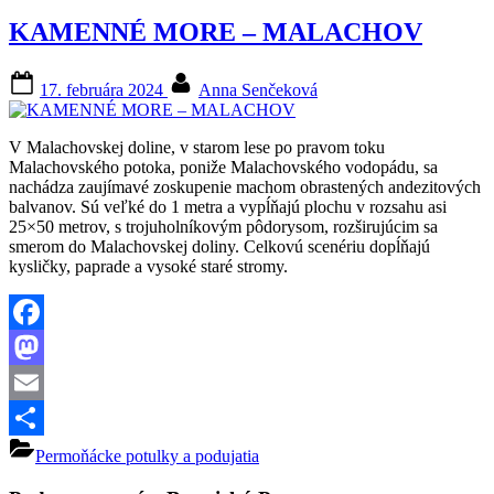
KAMENNÉ MORE – MALACHOV
Posted
By
17. februára 2024
Anna Senčeková
on
V Malachovskej doline, v starom lese po pravom toku
Malachovského potoka, poniže Malachovského vodopádu, sa
nachádza zaujímavé zoskupenie machom obrastených andezitových
balvanov. Sú veľké do 1 metra a vypĺňajú plochu v rozsahu asi
25×50 metrov, s trojuholníkovým pôdorysom, rozširujúcim sa
smerom do Malachovskej doliny. Celkovú scenériu dopĺňajú
kysličky, paprade a vysoké staré stromy.
Facebook
Mastodon
Email
Share
Permoňácke potulky a podujatia