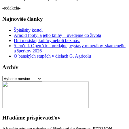
-redakcia-
Najnovšie články
Špitálsky kostol
Arnold Ipolyi a jeho knihy – uvedenie do života
Dni mestskej kultúry neboli bez nás.
5. ročník OpenAir – predajnej výstavy minerálov, skamenelín
a šperkov 2026
O banských stupách v dielach G. Agricolu
Archív
Archív
Hľadáme prispievateľov
Ak máte záujem prispievať článkami do časopisu PERMON,