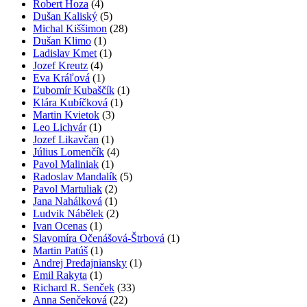
Robert Hoza
(4)
Dušan Kaliský
(5)
Michal Kiššimon
(28)
Dušan Klimo
(1)
Ladislav Kmet
(1)
Jozef Kreutz
(4)
Eva Kráľová
(1)
Ľubomír Kubaščík
(1)
Klára Kubíčková
(1)
Martin Kvietok
(3)
Leo Lichvár
(1)
Jozef Likavčan
(1)
Július Lomenčík
(4)
Pavol Maliniak
(1)
Radoslav Mandalík
(5)
Pavol Martuliak
(2)
Jana Nahálková
(1)
Ludvik Nábělek
(2)
Ivan Ocenas
(1)
Slavomíra Očenášová-Štrbová
(1)
Martin Patúš
(1)
Andrej Predajniansky
(1)
Emil Rakyta
(1)
Richard R. Senček
(33)
Anna Senčeková
(22)