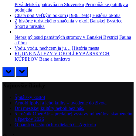
Prvá detská opatrovňa na Slovensku
Permoňácke potulky a
podujatia
Chata pod Veľkým bokom (1936-1944)
História okolia
Z histórie turistického značenia v okolí Banskej Bystrice
Šport a turistika
Neprajný osud pamätných stromov v Banskej Bystrici
Fauna
a flóra
Vodu, vodu, nechcem ja ju…
História mesta
RUDNÉ NÁLEZY V OKOLÍ RYBÁRSKYCH
KÚPEĽOV
Bane a baníctvo
prev
next
Najnovšie články
Špitálsky kostol
Arnold Ipolyi a jeho knihy – uvedenie do života
Dni mestskej kultúry neboli bez nás.
5. ročník OpenAir – predajnej výstavy minerálov, skamenelín
a šperkov 2026
O banských stupách v dielach G. Agricolu