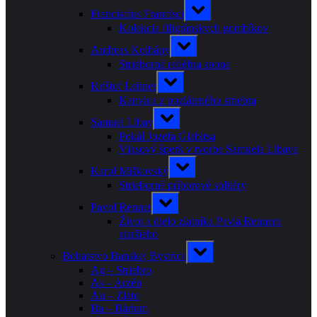
menu
Toggle
Franciscius Francisci
sub-
menu
Kolekcia filigránskych gombíkov
Toggle
Andreas Kolbány
sub-
menu
Strieborná reliéfna spona
Toggle
Krištof Lehner
sub-
menu
Kanvica z pozláteného striebra
Toggle
Samuel Libay
sub-
menu
Pokál Jozefa Glabitsa
Vlasový šperk v tvorbe Samuela Libaya
Toggle
Karol Miškovský
sub-
menu
Strieborné príborové solitéry
Toggle
Pavol Renner
sub-
menu
Život a dielo zlatníka Pavla Rennera
staršieho
Toggle
Bohatstvo Banskej Bystrice
sub-
menu
Ag – Striebro
As – Arzén
Au – Zlato
Ba – Bárium