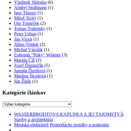
Vladimír Sklenka
(6)
Andrej Stollmann
(1)
Igor Thurzo
(1)
Miloš Tichý
(1)
Oto Tomeček
(2)
Tomas Trstensky
(1)
Peter Urban
(1)
Jan Vicen
(1)
Július Voskár
(2)
Michal Várošík
(1)
Ľubomír "Puky" Wágner
(3)
Marián Číž
(2)
Jozef Ďuriančík
(5)
Jarmila Ďurišová
(1)
Martina Škodová
(1)
Ján Žilák
(1)
Kategórie článkov
Kategórie
článkov
WASSERBRODTOVA KAPLNKA A JEJ TAJOMSTVÁ
Stavby a architektúra
Mestská elektráreň
Permoňácke potulky a podujatia