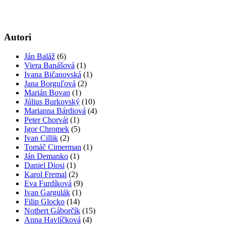
Autori
Ján Baláž
(6)
Viera Banášová
(1)
Ivana Bičanovská
(1)
Jana Borguľová
(2)
Marián Bovan
(1)
Július Burkovský
(10)
Marianna Bárdiová
(4)
Peter Chorvát
(1)
Igor Chromek
(5)
Ivan Cillik
(2)
Tomáč Cimerman
(1)
Ján Demanko
(1)
Daniel Diosi
(1)
Karol Fremal
(2)
Eva Furdíková
(9)
Ivan Gargulák
(1)
Filip Glocko
(14)
Notbert Gáborčík
(15)
Anna Havlíčková
(4)