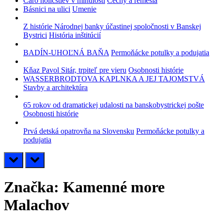
Čaro holičstiev v minulosti
Cechy a remeslá
Básnici na ulici
Umenie
Z histórie Národnej banky účastinej spoločnosti v Banskej
Bystrici
História inštitúcií
BADÍN-UHOĽNÁ BAŇA
Permoňácke potulky a podujatia
Kňaz Pavol Sitár, trpiteľ pre vieru
Osobnosti histórie
WASSERBRODTOVA KAPLNKA A JEJ TAJOMSTVÁ
Stavby a architektúra
65 rokov od dramatickej udalosti na banskobystrickej pošte
Osobnosti histórie
Prvá detská opatrovňa na Slovensku
Permoňácke potulky a
podujatia
prev
next
Značka:
Kamenné more
Malachov