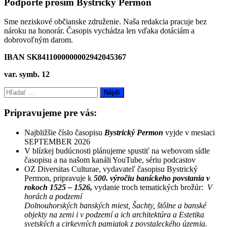
Podporte prosím Bystrický Permon
Sme neziskové občianske združenie. Naša redakcia pracuje bez
nároku na honorár. Časopis vychádza len vďaka dotáciám a
dobrovoľným darom.
IBAN SK8411000000002942045367
var. symb. 12
Hľadať:
Pripravujeme pre vás:
Najbližšie číslo časopisu
Bystrický Permon
vyjde v mesiaci
SEPTEMBER 2026
V blízkej budúcnosti plánujeme spustiť na webovom sídle
časopisu a na našom kanáli YouTube, sériu podcastov
OZ Diversitas Culturae, vydavateľ časopisu Bystrický
Permon, pripravuje k
500. výročiu baníckeho povstania v
rokoch 1525 – 1526,
vydanie troch tematických brožúr:
V
horách a podzemí
Dolnouhorských banských miest, Šachty, štôlne a banské
objekty na zemi i v podzemí a ich architektúra a Estetika
svetských
a
cirkevných pamiatok z povstaleckého územia.